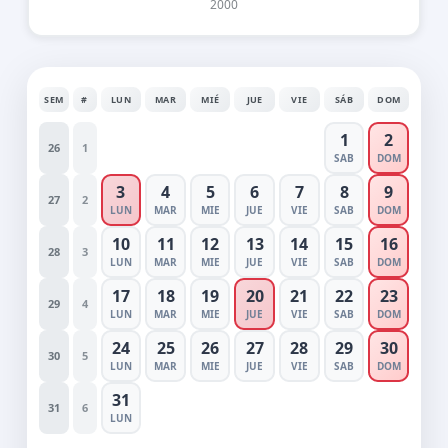
2000
SEM
#
LUN
MAR
MIÉ
JUE
VIE
SÁB
DOM
1
2
26
1
SAB
DOM
3
4
5
6
7
8
9
27
2
LUN
MAR
MIE
JUE
VIE
SAB
DOM
10
11
12
13
14
15
16
28
3
LUN
MAR
MIE
JUE
VIE
SAB
DOM
17
18
19
20
21
22
23
29
4
LUN
MAR
MIE
JUE
VIE
SAB
DOM
24
25
26
27
28
29
30
30
5
LUN
MAR
MIE
JUE
VIE
SAB
DOM
31
31
6
LUN