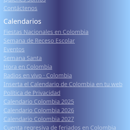
Contáctenos
Calendarios
Fiestas Nacionales en Colombia
Semana de Receso Escolar
Eventos
Semana Santa
Hora en Colombia
Radios en vivo · Colombia
Inserta el Calendario de Colombia en tu web
Política de Privacidad
Calendario Colombia 2025
Calendario Colombia 2026
Calendario Colombia 2027
Cuenta regresiva de feriados en Colombia