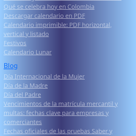
Qué se celebra hoy en Colombia
Descargar calendario en PDF
Calendario imprimible: PDF horizontal,
vertical y listado
Festivos
Calendario Lunar
Blog
Día Internacional de la Mujer
Día de la Madre
Día del Padre
Vencimientos de la matrícula mercantil y
multas: fechas clave para empresas y
comerciantes
Fechas oficiales de las pruebas Saber y