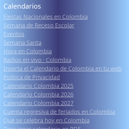
Calendarios
Fiestas Nacionales en Colombia
Semana de Receso Escolar
Eventos
Semana Santa
Hora en Colombia
Radios en vivo · Colombia
Inserta el Calendario de Colombia en tu web
Política de Privacidad
Calendario Colombia 2025
Calendario Colombia 2026
Calendario Colombia 2027
Cuenta regresiva de feriados en Colombia
Qué se celebra hoy en Colombia
Descargar calendario en PDF