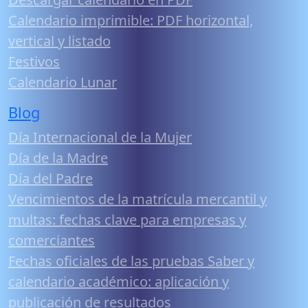
Calendario imprimible: PDF horizontal,
vertical y listado
Festivos
Calendario Lunar
Blog
Día Internacional de la Mujer
Día de la Madre
Día del Padre
Vencimientos de la matrícula mercantil y
multas: fechas clave para empresas y
comerciantes
Fechas oficiales de las pruebas Saber y
calendario académico: aplicación y
publicación de resultados