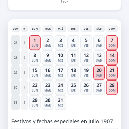
1907
SEM
#
LUN
MAR
MIÉ
JUE
VIE
SÁB
DOM
1
2
3
4
5
6
7
27
1
LUN
MAR
MIE
JUE
VIE
SAB
DOM
8
9
10
11
12
13
14
28
2
LUN
MAR
MIE
JUE
VIE
SAB
DOM
15
16
17
18
19
20
21
29
3
LUN
MAR
MIE
JUE
VIE
SAB
DOM
22
23
24
25
26
27
28
30
4
LUN
MAR
MIE
JUE
VIE
SAB
DOM
29
30
31
31
5
LUN
MAR
MIE
Festivos y fechas especiales en Julio 1907