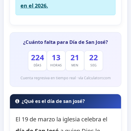
en el 2026.
¿Cuánto falta para Día de San José?
224
13
21
21
DÍAS
HORAS
MIN
SEG
Cuenta regresiva en tiempo real · vía Calculatorr.com
¿Qué es el día de san josé?
El 19 de marzo la iglesia celebra el
día de San José
a quien Dios le