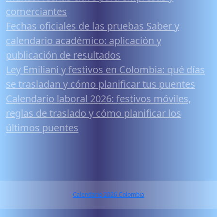
comerciantes
Fechas oficiales de las pruebas Saber y
calendario académico: aplicación y
publicación de resultados
Ley Emiliani y festivos en Colombia: qué días
se trasladan y cómo planificar tus puentes
Calendario laboral 2026: festivos móviles,
reglas de traslado y cómo planificar los
últimos puentes
Calendario 2026 Colombia