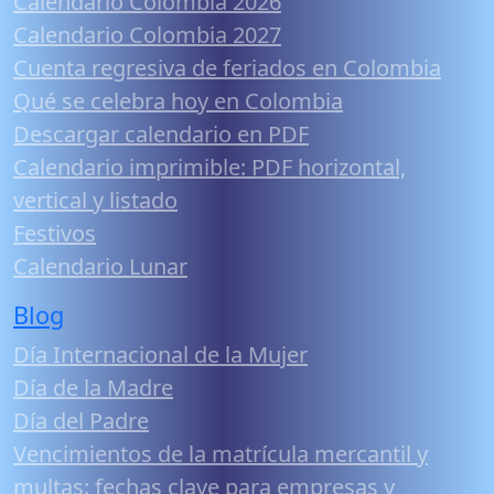
Calendario Colombia 2026
Calendario Colombia 2027
Cuenta regresiva de feriados en Colombia
Qué se celebra hoy en Colombia
Descargar calendario en PDF
Calendario imprimible: PDF horizontal,
vertical y listado
Festivos
Calendario Lunar
Blog
Día Internacional de la Mujer
Día de la Madre
Día del Padre
Vencimientos de la matrícula mercantil y
multas: fechas clave para empresas y