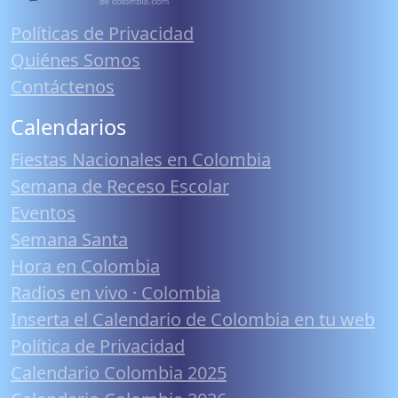
Políticas de Privacidad
Quiénes Somos
Contáctenos
Calendarios
Fiestas Nacionales en Colombia
Semana de Receso Escolar
Eventos
Semana Santa
Hora en Colombia
Radios en vivo · Colombia
Inserta el Calendario de Colombia en tu web
Política de Privacidad
Calendario Colombia 2025