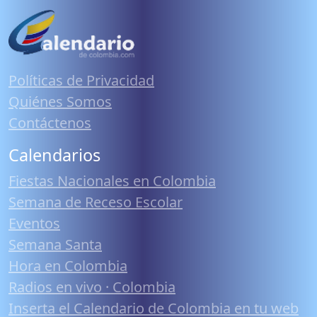
Políticas de Privacidad
Quiénes Somos
Contáctenos
Calendarios
Fiestas Nacionales en Colombia
Semana de Receso Escolar
Eventos
Semana Santa
Hora en Colombia
Radios en vivo · Colombia
Inserta el Calendario de Colombia en tu web