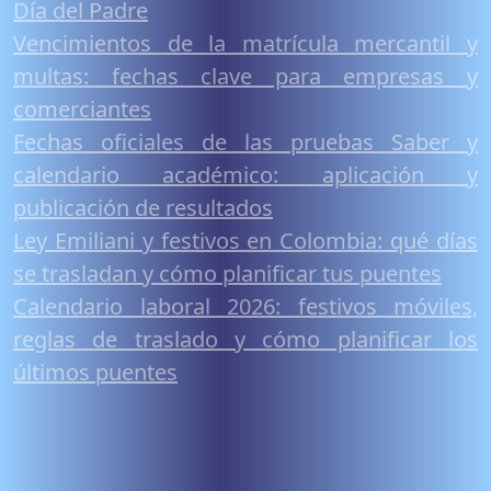
Día del Padre
Vencimientos de la matrícula mercantil y
multas: fechas clave para empresas y
comerciantes
Fechas oficiales de las pruebas Saber y
calendario académico: aplicación y
publicación de resultados
Ley Emiliani y festivos en Colombia: qué días
se trasladan y cómo planificar tus puentes
Calendario laboral 2026: festivos móviles,
reglas de traslado y cómo planificar los
últimos puentes