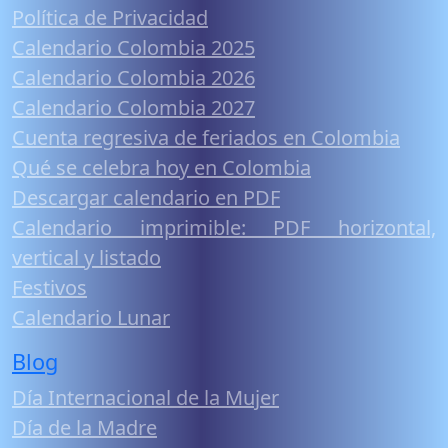
Política de Privacidad
Calendario Colombia 2025
Calendario Colombia 2026
Calendario Colombia 2027
Cuenta regresiva de feriados en Colombia
Qué se celebra hoy en Colombia
Descargar calendario en PDF
Calendario imprimible: PDF horizontal,
vertical y listado
Festivos
Calendario Lunar
Blog
Día Internacional de la Mujer
Día de la Madre