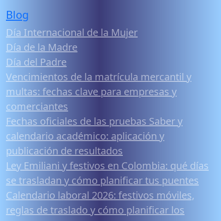
Blog
Día Internacional de la Mujer
Día de la Madre
Día del Padre
Vencimientos de la matrícula mercantil y
multas: fechas clave para empresas y
comerciantes
Fechas oficiales de las pruebas Saber y
calendario académico: aplicación y
publicación de resultados
Ley Emiliani y festivos en Colombia: qué días
se trasladan y cómo planificar tus puentes
Calendario laboral 2026: festivos móviles,
reglas de traslado y cómo planificar los