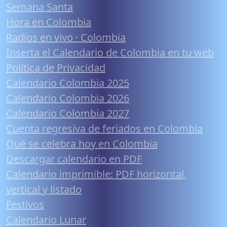
Semana Santa
Hora en Colombia
Radios en vivo · Colombia
Inserta el Calendario de Colombia en tu web
Política de Privacidad
Calendario Colombia 2025
Calendario Colombia 2026
Calendario Colombia 2027
Cuenta regresiva de feriados en Colombia
Qué se celebra hoy en Colombia
Descargar calendario en PDF
Calendario imprimible: PDF horizontal,
vertical y listado
Festivos
Calendario Lunar