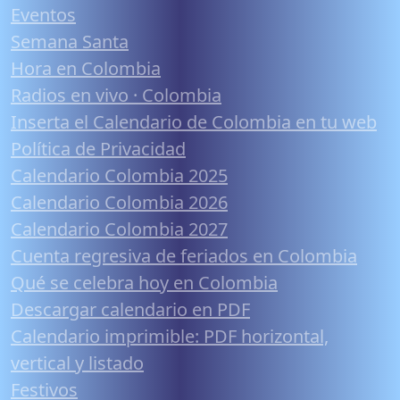
Eventos
Semana Santa
Hora en Colombia
Radios en vivo · Colombia
Inserta el Calendario de Colombia en tu web
Política de Privacidad
Calendario Colombia 2025
Calendario Colombia 2026
Calendario Colombia 2027
Cuenta regresiva de feriados en Colombia
Qué se celebra hoy en Colombia
Descargar calendario en PDF
Calendario imprimible: PDF horizontal,
vertical y listado
Festivos