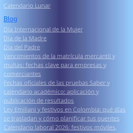
Calendario Lunar
Blog
Día Internacional de la Mujer
Día de la Madre
Día del Padre
Vencimientos de la matrícula mercantil y
multas: fechas clave para empresas y
comerciantes
Fechas oficiales de las pruebas Saber y
calendario académico: aplicación y
publicación de resultados
Ley Emiliani y festivos en Colombia: qué días
se trasladan y cómo planificar tus puentes
Calendario laboral 2026: festivos móviles,