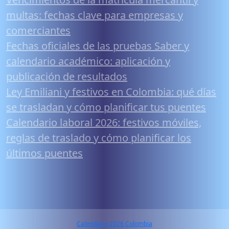
multas: fechas clave para empresas y
comerciantes
Fechas oficiales de las pruebas Saber y
calendario académico: aplicación y
publicación de resultados
Ley Emiliani y festivos en Colombia: qué días
se trasladan y cómo planificar tus puentes
Calendario laboral 2026: festivos móviles,
reglas de traslado y cómo planificar los
últimos puentes
Calendario 2026 Colombia