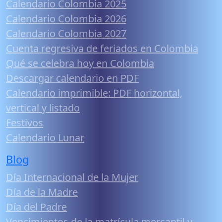
Calendario Colombia 2025
Calendario Colombia 2026
Calendario Colombia 2027
Cuenta regresiva de feriados en Colombia
Qué se celebra hoy en Colombia
Descargar calendario en PDF
Calendario imprimible: PDF horizontal,
vertical y listado
Festivos
Calendario Lunar
Blog
Día Internacional de la Mujer
Día de la Madre
Día del Padre
Vencimientos de la matrícula mercantil y