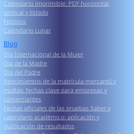
Calendario imprimible: PDF horizontal,
vertical y listado
Festivos
Calendario Lunar
Blog
Día Internacional de la Mujer
Día de la Madre
Día del Padre
Vencimientos de la matrícula mercantil y
multas: fechas clave para empresas y
comerciantes
Fechas oficiales de las pruebas Saber y
calendario académico: aplicación y
publicación de resultados