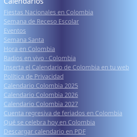
Calendarios
Fiestas Nacionales en Colombia
Semana de Receso Escolar
Eventos
Semana Santa
Hora en Colombia
Radios en vivo · Colombia
Inserta el Calendario de Colombia en tu web
Política de Privacidad
Calendario Colombia 2025
Calendario Colombia 2026
Calendario Colombia 2027
Cuenta regresiva de feriados en Colombia
Qué se celebra hoy en Colombia
Descargar calendario en PDF