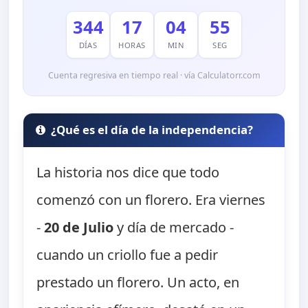
344
17
04
54
DÍAS
HORAS
MIN
SEG
Cuenta regresiva en tiempo real · vía Calculatorr.com
¿Qué es el día de la independencia?
La historia nos dice que todo
comenzó con un florero. Era viernes
-
20 de Julio
y día de mercado -
cuando un criollo fue a pedir
prestado un florero. Un acto, en