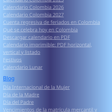
Calendario Colombia 2026
Calendario Colombia 2027
Cuenta regresiva de feriados en Colombia
Qué se celebra hoy en Colombia
Descargar calendario en PDF
Calendario imprimible: PDF horizontal,
vertical y listado
Festivos
Calendario Lunar
Blog
Día Internacional de la Mujer
Día de la Madre
Día del Padre
Vencimientos de la matrícula mercantil y