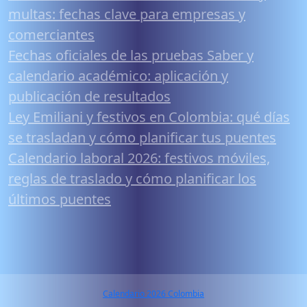
multas: fechas clave para empresas y
comerciantes
Fechas oficiales de las pruebas Saber y
calendario académico: aplicación y
publicación de resultados
Ley Emiliani y festivos en Colombia: qué días
se trasladan y cómo planificar tus puentes
Calendario laboral 2026: festivos móviles,
reglas de traslado y cómo planificar los
últimos puentes
Calendario 2026 Colombia