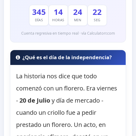
345
14
24
21
DÍAS
HORAS
MIN
SEG
Cuenta regresiva en tiempo real · vía Calculatorr.com
¿Qué es el día de la independencia?
La historia nos dice que todo
comenzó con un florero. Era viernes
-
20 de Julio
y día de mercado -
cuando un criollo fue a pedir
prestado un florero. Un acto, en