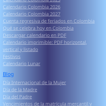
Calendario Colombia 2026
Calendario Colombia 2027
Cuenta regresiva de feriados en Colombia
Qué se celebra hoy en Colombia
Descargar calendario en PDF
Calendario imprimible: PDF horizontal,
vertical y listado
Festivos
Calendario Lunar
Blog
Día Internacional de la Mujer
Día de la Madre
Día del Padre
Vencimientos de la matrícula mercantil y