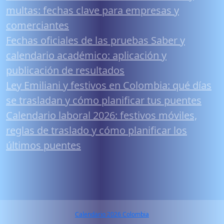
multas: fechas clave para empresas y
comerciantes
Fechas oficiales de las pruebas Saber y
calendario académico: aplicación y
publicación de resultados
Ley Emiliani y festivos en Colombia: qué días
se trasladan y cómo planificar tus puentes
Calendario laboral 2026: festivos móviles,
reglas de traslado y cómo planificar los
últimos puentes
Calendario 2026 Colombia