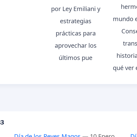
hermo
por Ley Emiliani y
mundo e
estrategias
Conse
prácticas para
tran
aprovechar los
histori
últimos pue
qué ver 
83
Día de los Reyes Magos
— 10 Enero
Dí