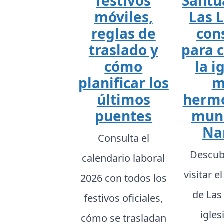
festivos
Santu
móviles,
Las L
reglas de
con
traslado y
para 
cómo
la i
planificar los
m
últimos
hermo
puentes
mun
Na
Consulta el
Descub
calendario laboral
visitar e
2026 con todos los
de Las 
festivos oficiales,
igle
cómo se trasladan