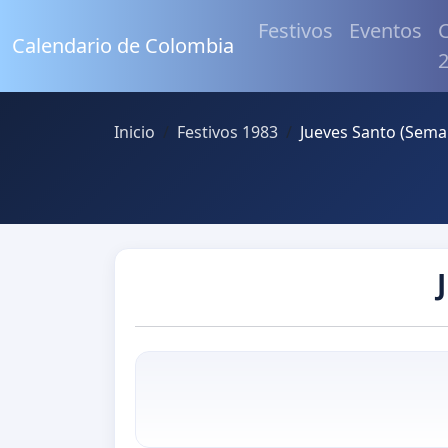
Festivos
Eventos
C
Calendario de Colombia
Inicio
Festivos 1983
Jueves Santo (Sema