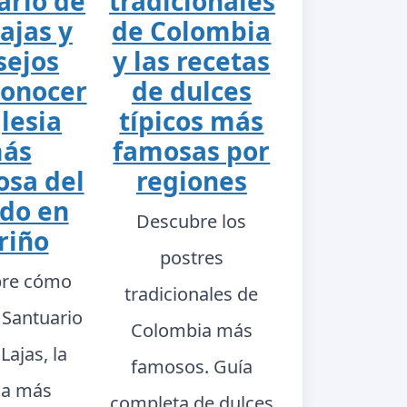
ario de
tradicionales
ajas y
de Colombia
sejos
y las recetas
conocer
de dulces
glesia
típicos más
ás
famosas por
sa del
regiones
do en
Descubre los
riño
postres
re cómo
tradicionales de
l Santuario
Colombia más
Lajas, la
famosos. Guía
sia más
completa de dulces