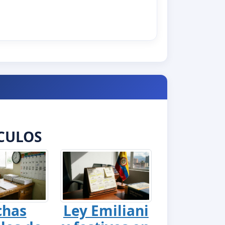
CULOS
chas
Ley Emiliani