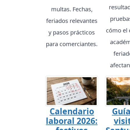
resulta
multas. Fechas,
prueba
feriados relevantes
cómo el 
y pasos prácticos
académ
para comerciantes.
feria
afectan
Calendario
Guía
laboral 2026:
visi