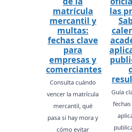
de la
ofici
matrícula
las p
mercantil y
Sab
multas:
cale
fechas clave
acad
para
aplic
empresas y
publi
comerciantes
resu
Consulta cuándo
Guía cl
vencer la matrícula
fechas
mercantil, qué
aplic
pasa si hay mora y
public
cómo evitar