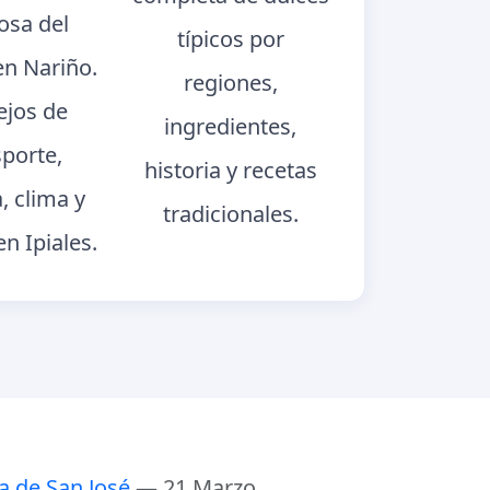
sa del
típicos por
n Nariño.
regiones,
jos de
ingredientes,
sporte,
historia y recetas
a, clima y
tradicionales.
en Ipiales.
a de San José
— 21 Marzo