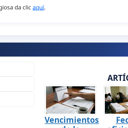
giosa da clic
aquí
.
ARTÍ
Vencimientos
Fe