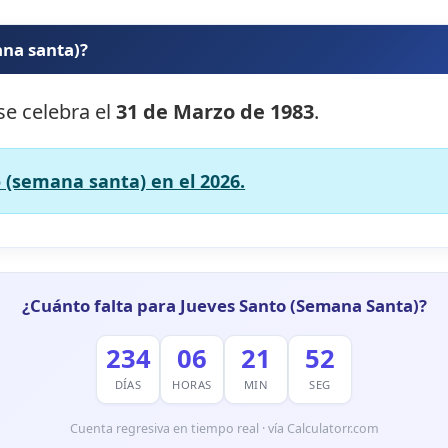
ana santa)?
se celebra el
31 de Marzo de 1983
.
 (semana santa) en el 2026.
¿Cuánto falta para Jueves Santo (Semana Santa)?
234
06
21
51
DÍAS
HORAS
MIN
SEG
Cuenta regresiva en tiempo real · vía Calculatorr.com