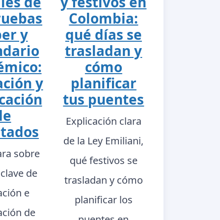
ales de
y festivos en
ruebas
Colombia:
er y
qué días se
ndario
trasladan y
émico:
cómo
ación y
planificar
cación
tus puentes
de
Explicación clara
ltados
de la Ley Emiliani,
ara sobre
qué festivos se
 clave de
trasladan y cómo
ación e
planificar los
ación de
puentes en