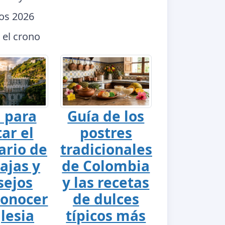
dos 2026
 el crono
 para
Guía de los
tar el
postres
ario de
tradicionales
ajas y
de Colombia
sejos
y las recetas
conocer
de dulces
glesia
típicos más