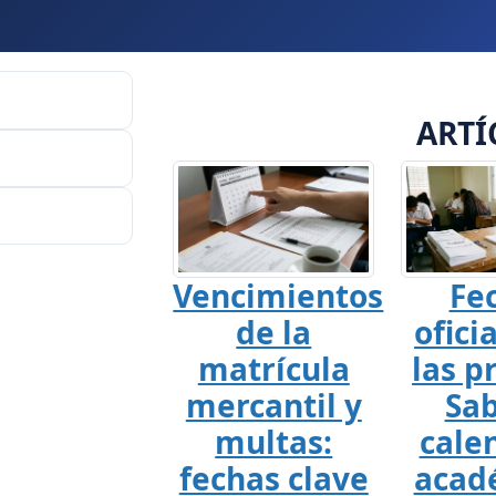
ARTÍ
Vencimientos
Fe
de la
ofici
matrícula
las p
mercantil y
Sab
multas:
cale
fechas clave
acad