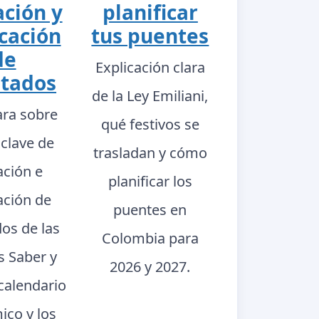
ación y
planificar
cación
tus puentes
de
Explicación clara
ltados
de la Ley Emiliani,
ara sobre
qué festivos se
 clave de
trasladan y cómo
ación e
planificar los
ación de
puentes en
dos de las
Colombia para
s Saber y
2026 y 2027.
calendario
ico y los