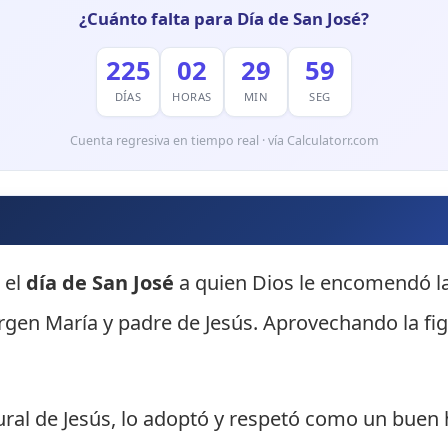
¿Cuánto falta para Día de San José?
225
02
29
58
DÍAS
HORAS
MIN
SEG
Cuenta regresiva en tiempo real · vía Calculatorr.com
 el
día de San José
a quien Dios le encomendó l
Virgen María y padre de Jesús. Aprovechando la f
ral de Jesús, lo adoptó y respetó como un buen h