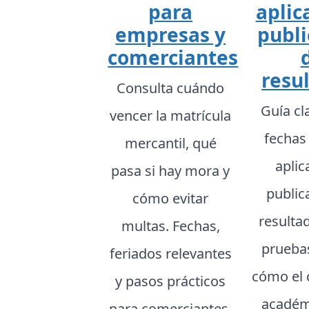
para
aplic
empresas y
publi
comerciantes
resu
Consulta cuándo
Guía cl
vencer la matrícula
fechas
mercantil, qué
aplic
pasa si hay mora y
public
cómo evitar
resulta
multas. Fechas,
prueba
feriados relevantes
cómo el 
y pasos prácticos
académ
para comerciantes.