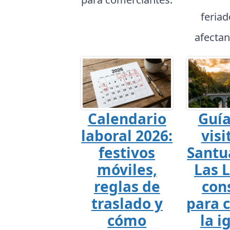
feria
afectan
Calendario
Guía
laboral 2026:
visi
festivos
Santu
móviles,
Las L
reglas de
con
traslado y
para 
cómo
la i