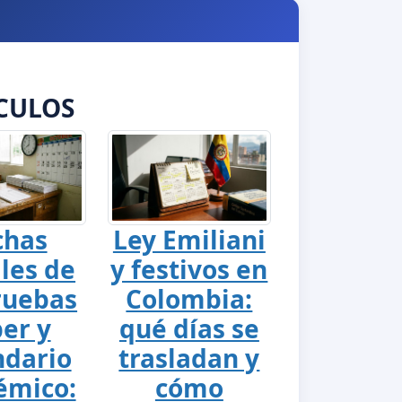
CULOS
chas
Ley Emiliani
ales de
y festivos en
ruebas
Colombia:
er y
qué días se
ndario
trasladan y
émico:
cómo