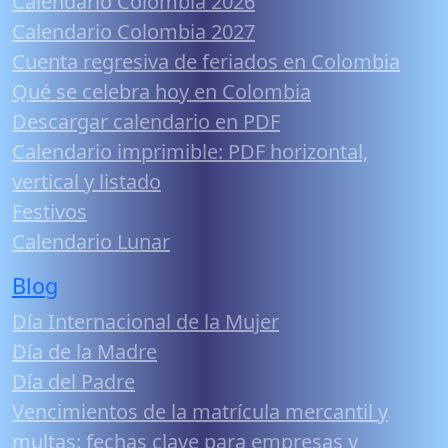
Calendario Colombia 2026
Calendario Colombia 2027
Cuenta regresiva de feriados en Colombia
Qué se celebra hoy en Colombia
Descargar calendario en PDF
Calendario imprimible: PDF horizontal,
vertical y listado
Festivos
Calendario Lunar
Blog
Día Internacional de la Mujer
Día de la Madre
Día del Padre
Vencimientos de la matrícula mercantil y
multas: fechas clave para empresas y