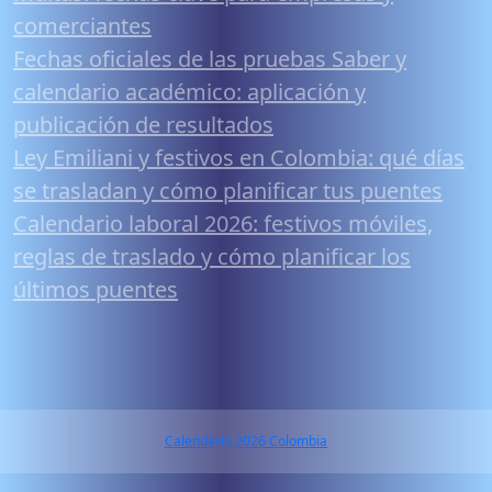
comerciantes
Fechas oficiales de las pruebas Saber y
calendario académico: aplicación y
publicación de resultados
Ley Emiliani y festivos en Colombia: qué días
se trasladan y cómo planificar tus puentes
Calendario laboral 2026: festivos móviles,
reglas de traslado y cómo planificar los
últimos puentes
Calendario 2026 Colombia