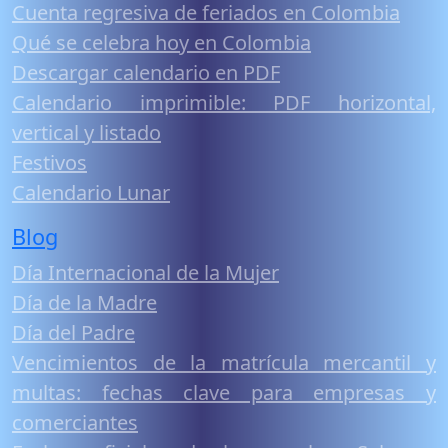
Cuenta regresiva de feriados en Colombia
Qué se celebra hoy en Colombia
Descargar calendario en PDF
Calendario imprimible: PDF horizontal,
vertical y listado
Festivos
Calendario Lunar
Blog
Día Internacional de la Mujer
Día de la Madre
Día del Padre
Vencimientos de la matrícula mercantil y
multas: fechas clave para empresas y
comerciantes