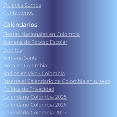
Quiénes Somos
Contáctenos
Calendarios
Fiestas Nacionales en Colombia
Semana de Receso Escolar
Eventos
Semana Santa
Hora en Colombia
Radios en vivo · Colombia
Inserta el Calendario de Colombia en tu web
Política de Privacidad
Calendario Colombia 2025
Calendario Colombia 2026
Calendario Colombia 2027