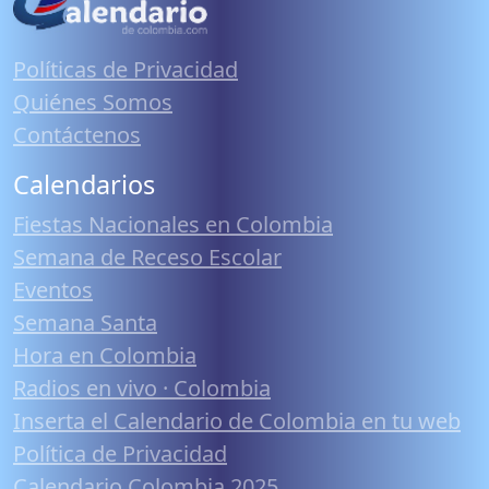
Políticas de Privacidad
Quiénes Somos
Contáctenos
Calendarios
Fiestas Nacionales en Colombia
Semana de Receso Escolar
Eventos
Semana Santa
Hora en Colombia
Radios en vivo · Colombia
Inserta el Calendario de Colombia en tu web
Política de Privacidad
Calendario Colombia 2025