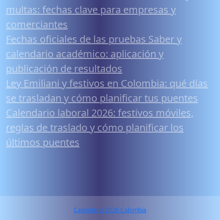
multas: fechas clave para empresas y
comerciantes
Fechas oficiales de las pruebas Saber y
calendario académico: aplicación y
publicación de resultados
Ley Emiliani y festivos en Colombia: qué días
se trasladan y cómo planificar tus puentes
Calendario laboral 2026: festivos móviles,
reglas de traslado y cómo planificar los
últimos puentes
Calendario 2026 Colombia