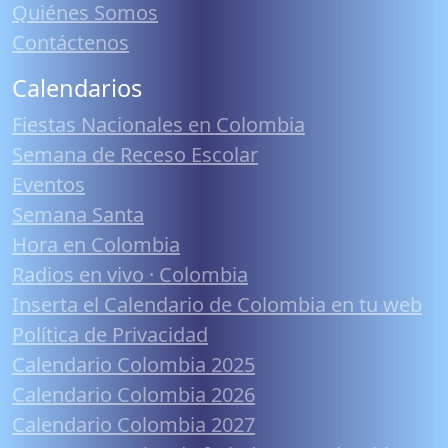
Quiénes Somos
Contáctenos
Calendarios
Fiestas Nacionales en Colombia
Semana de Receso Escolar
Eventos
Semana Santa
Hora en Colombia
Radios en vivo · Colombia
Inserta el Calendario de Colombia en tu web
Política de Privacidad
Calendario Colombia 2025
Calendario Colombia 2026
Calendario Colombia 2027