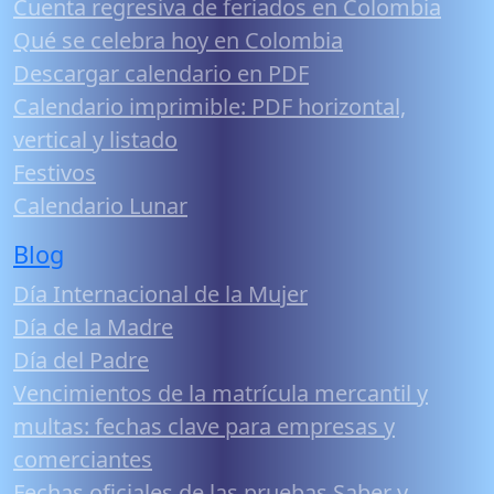
Cuenta regresiva de feriados en Colombia
Qué se celebra hoy en Colombia
Descargar calendario en PDF
Calendario imprimible: PDF horizontal,
vertical y listado
Festivos
Calendario Lunar
Blog
Día Internacional de la Mujer
Día de la Madre
Día del Padre
Vencimientos de la matrícula mercantil y
multas: fechas clave para empresas y
comerciantes
Fechas oficiales de las pruebas Saber y