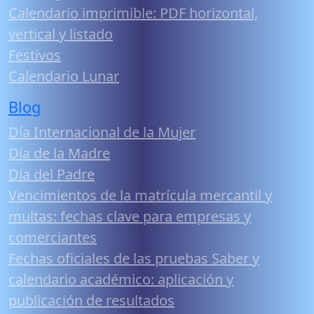
Calendario imprimible: PDF horizontal,
vertical y listado
Festivos
Calendario Lunar
Blog
Día Internacional de la Mujer
Día de la Madre
Día del Padre
Vencimientos de la matrícula mercantil y
multas: fechas clave para empresas y
comerciantes
Fechas oficiales de las pruebas Saber y
calendario académico: aplicación y
publicación de resultados