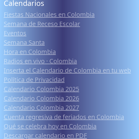
Calendarios
Fiestas Nacionales en Colombia
Semana de Receso Escolar
Eventos
Semana Santa
Hora en Colombia
Radios en vivo · Colombia
Inserta el Calendario de Colombia en tu web
Política de Privacidad
Calendario Colombia 2025
Calendario Colombia 2026
Calendario Colombia 2027
Cuenta regresiva de feriados en Colombia
Qué se celebra hoy en Colombia
Descargar calendario en PDF