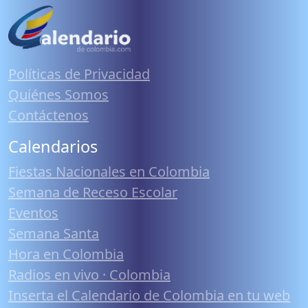
Políticas de Privacidad
Quiénes Somos
Contáctenos
Calendarios
Fiestas Nacionales en Colombia
Semana de Receso Escolar
Eventos
Semana Santa
Hora en Colombia
Radios en vivo · Colombia
Inserta el Calendario de Colombia en tu web