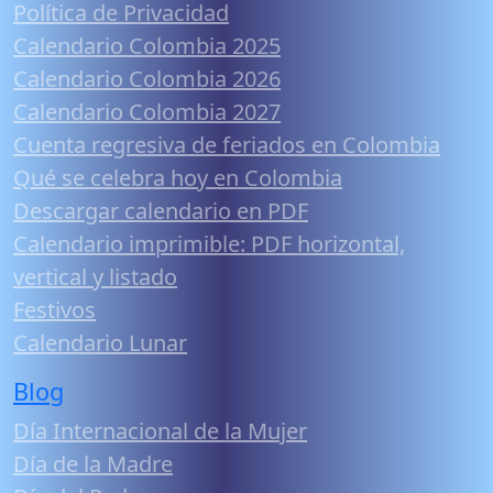
Política de Privacidad
Calendario Colombia 2025
Calendario Colombia 2026
Calendario Colombia 2027
Cuenta regresiva de feriados en Colombia
Qué se celebra hoy en Colombia
Descargar calendario en PDF
Calendario imprimible: PDF horizontal,
vertical y listado
Festivos
Calendario Lunar
Blog
Día Internacional de la Mujer
Día de la Madre