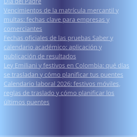
Día del Padre
Vencimientos de la matrícula mercantil y
multas: fechas clave para empresas y
comerciantes
Fechas oficiales de las pruebas Saber y
calendario académico: aplicación y
publicación de resultados
Ley Emiliani y festivos en Colombia: qué días
se trasladan y cómo planificar tus puentes
Calendario laboral 2026: festivos móviles,
reglas de traslado y cómo planificar los
últimos puentes