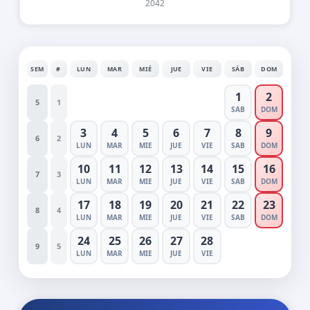
2042
SEM
#
LUN
MAR
MIÉ
JUE
VIE
SÁB
DOM
1
2
5
1
SAB
DOM
3
4
5
6
7
8
9
6
2
LUN
MAR
MIE
JUE
VIE
SAB
DOM
10
11
12
13
14
15
16
7
3
LUN
MAR
MIE
JUE
VIE
SAB
DOM
17
18
19
20
21
22
23
8
4
LUN
MAR
MIE
JUE
VIE
SAB
DOM
24
25
26
27
28
9
5
LUN
MAR
MIE
JUE
VIE