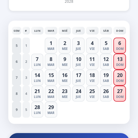
2028
SEM
#
LUN
MAR
MIÉ
JUE
VIE
SÁB
DOM
1
2
3
4
5
6
5
1
MAR
MIE
JUE
VIE
SAB
DOM
7
8
9
10
11
12
13
6
2
LUN
MAR
MIE
JUE
VIE
SAB
DOM
14
15
16
17
18
19
20
7
3
LUN
MAR
MIE
JUE
VIE
SAB
DOM
21
22
23
24
25
26
27
8
4
LUN
MAR
MIE
JUE
VIE
SAB
DOM
28
29
9
5
LUN
MAR