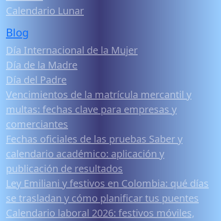
Calendario Lunar
Blog
Día Internacional de la Mujer
Día de la Madre
Día del Padre
Vencimientos de la matrícula mercantil y
multas: fechas clave para empresas y
comerciantes
Fechas oficiales de las pruebas Saber y
calendario académico: aplicación y
publicación de resultados
Ley Emiliani y festivos en Colombia: qué días
se trasladan y cómo planificar tus puentes
Calendario laboral 2026: festivos móviles,