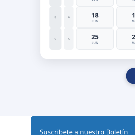
18
8
4
LUN
M
25
9
5
LUN
M
Suscribete a nuestro Boletín