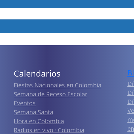
Calendarios
B
Dí
Fiestas Nacionales en Colombia
Dí
Semana de Receso Escolar
Dí
Eventos
Ve
Semana Santa
me
Hora en Colombia
em
Radios en vivo · Colombia