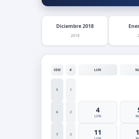
Diciembre 2018
Ene
2018
SEM
#
LUN
M
5
1
4
6
2
LUN
M
11
7
3
LUN
M