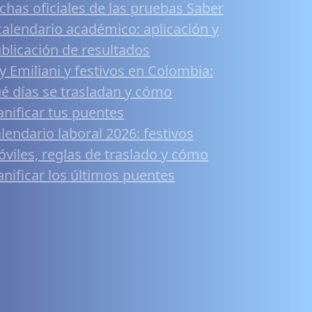
chas oficiales de las pruebas Saber
calendario académico: aplicación y
blicación de resultados
y Emiliani y festivos en Colombia:
é días se trasladan y cómo
anificar tus puentes
lendario laboral 2026: festivos
viles, reglas de traslado y cómo
anificar los últimos puentes