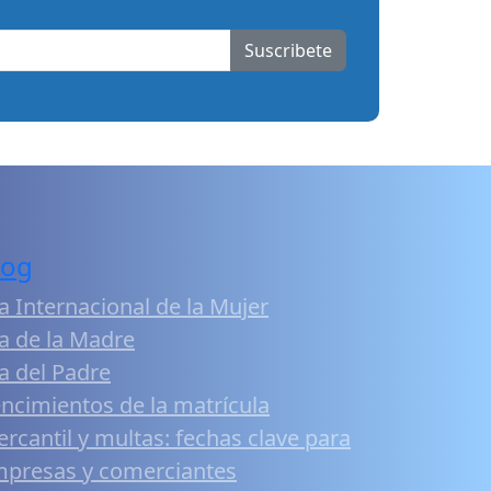
Suscribete
log
a Internacional de la Mujer
a de la Madre
a del Padre
ncimientos de la matrícula
rcantil y multas: fechas clave para
presas y comerciantes