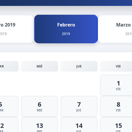
ro 2019
Febrero
Marzo
2019
2019
201
AR
MIÉ
JUE
VIE
1
VIE
5
6
7
8
AR
MIE
JUE
VIE
12
13
14
15
AR
MIE
JUE
VIE