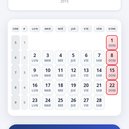
2015
SEM
#
LUN
MAR
MIÉ
JUE
VIE
SÁB
DOM
1
5
1
DOM
2
3
4
5
6
7
8
6
2
LUN
MAR
MIE
JUE
VIE
SAB
DOM
9
10
11
12
13
14
15
7
3
LUN
MAR
MIE
JUE
VIE
SAB
DOM
16
17
18
19
20
21
22
8
4
LUN
MAR
MIE
JUE
VIE
SAB
DOM
23
24
25
26
27
28
9
5
LUN
MAR
MIE
JUE
VIE
SAB