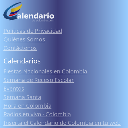
Políticas de Privacidad
Quiénes Somos
Contáctenos
Calendarios
Fiestas Nacionales en Colombia
Semana de Receso Escolar
Eventos
Semana Santa
Hora en Colombia
Radios en vivo · Colombia
Inserta el Calendario de Colombia en tu web