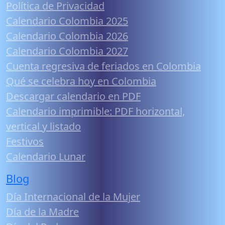
Política de Privacidad
Calendario Colombia 2025
Calendario Colombia 2026
Calendario Colombia 2027
Cuenta regresiva de feriados en Colombia
Qué se celebra hoy en Colombia
Descargar calendario en PDF
Calendario imprimible: PDF horizontal,
vertical y listado
Festivos
Calendario Lunar
Blog
Día Internacional de la Mujer
Día de la Madre