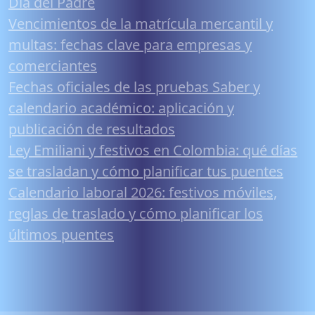
Día del Padre
Vencimientos de la matrícula mercantil y
multas: fechas clave para empresas y
comerciantes
Fechas oficiales de las pruebas Saber y
calendario académico: aplicación y
publicación de resultados
Ley Emiliani y festivos en Colombia: qué días
se trasladan y cómo planificar tus puentes
Calendario laboral 2026: festivos móviles,
reglas de traslado y cómo planificar los
últimos puentes