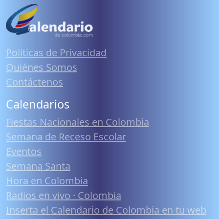
Políticas de Privacidad
Quiénes Somos
Contáctenos
Calendarios
Fiestas Nacionales en Colombia
Semana de Receso Escolar
Eventos
Semana Santa
Hora en Colombia
Radios en vivo · Colombia
Inserta el Calendario de Colombia en tu web