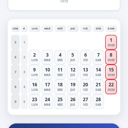
1970
SEM
#
LUN
MAR
MIÉ
JUE
VIE
SÁB
DOM
1
5
1
DOM
2
3
4
5
6
7
8
6
2
LUN
MAR
MIE
JUE
VIE
SAB
DOM
9
10
11
12
13
14
15
7
3
LUN
MAR
MIE
JUE
VIE
SAB
DOM
16
17
18
19
20
21
22
8
4
LUN
MAR
MIE
JUE
VIE
SAB
DOM
23
24
25
26
27
28
9
5
LUN
MAR
MIE
JUE
VIE
SAB