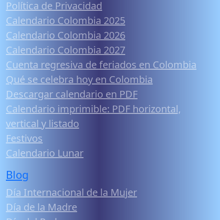
Política de Privacidad
Calendario Colombia 2025
Calendario Colombia 2026
Calendario Colombia 2027
Cuenta regresiva de feriados en Colombia
Qué se celebra hoy en Colombia
Descargar calendario en PDF
Calendario imprimible: PDF horizontal,
vertical y listado
Festivos
Calendario Lunar
Blog
Día Internacional de la Mujer
Día de la Madre