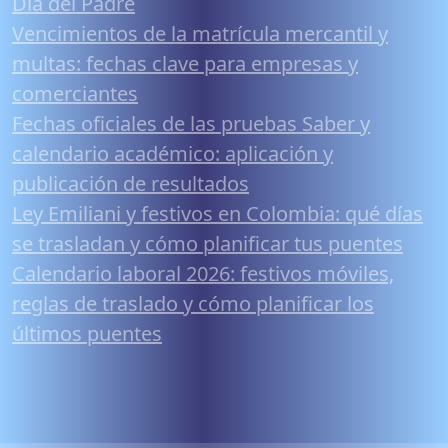
Día del Padre
Vencimientos de la matrícula mercantil y
multas: fechas clave para empresas y
comerciantes
Fechas oficiales de las pruebas Saber y
calendario académico: aplicación y
publicación de resultados
Ley Emiliani y festivos en Colombia: qué días
se trasladan y cómo planificar tus puentes
Calendario laboral 2026: festivos móviles,
reglas de traslado y cómo planificar los
últimos puentes