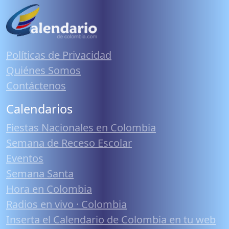
Políticas de Privacidad
Quiénes Somos
Contáctenos
Calendarios
Fiestas Nacionales en Colombia
Semana de Receso Escolar
Eventos
Semana Santa
Hora en Colombia
Radios en vivo · Colombia
Inserta el Calendario de Colombia en tu web