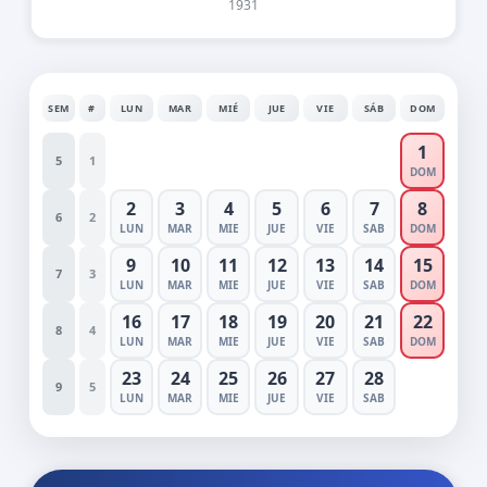
1931
SEM
#
LUN
MAR
MIÉ
JUE
VIE
SÁB
DOM
1
5
1
DOM
2
3
4
5
6
7
8
6
2
LUN
MAR
MIE
JUE
VIE
SAB
DOM
9
10
11
12
13
14
15
7
3
LUN
MAR
MIE
JUE
VIE
SAB
DOM
16
17
18
19
20
21
22
8
4
LUN
MAR
MIE
JUE
VIE
SAB
DOM
23
24
25
26
27
28
9
5
LUN
MAR
MIE
JUE
VIE
SAB