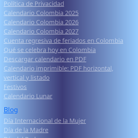
Política de Privacidad
Calendario Colombia 2025
Calendario Colombia 2026
Calendario Colombia 2027
Cuenta regresiva de feriados en Colombia
Qué se celebra hoy en Colombia
Descargar calendario en PDF
Calendario imprimible: PDF horizontal,
vertical y listado
Festivos
Calendario Lunar
Blog
Día Internacional de la Mujer
Día de la Madre