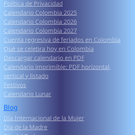
Política de Privacidad
Calendario Colombia 2025
Calendario Colombia 2026
Calendario Colombia 2027
Cuenta regresiva de feriados en Colombia
Qué se celebra hoy en Colombia
Descargar calendario en PDF
Calendario imprimible: PDF horizontal,
vertical y listado
Festivos
Calendario Lunar
Blog
Día Internacional de la Mujer
Día de la Madre