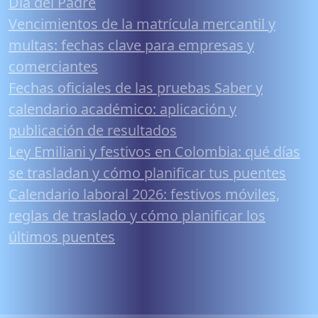
Día del Padre
Vencimientos de la matrícula mercantil y
multas: fechas clave para empresas y
comerciantes
Fechas oficiales de las pruebas Saber y
calendario académico: aplicación y
publicación de resultados
Ley Emiliani y festivos en Colombia: qué días
se trasladan y cómo planificar tus puentes
Calendario laboral 2026: festivos móviles,
reglas de traslado y cómo planificar los
últimos puentes