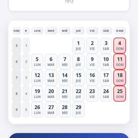
1912
SEM
#
LUN
MAR
MIÉ
JUE
VIE
SÁB
DOM
1
2
3
4
5
1
JUE
VIE
SAB
DOM
5
6
7
8
9
10
11
6
2
LUN
MAR
MIE
JUE
VIE
SAB
DOM
12
13
14
15
16
17
18
7
3
LUN
MAR
MIE
JUE
VIE
SAB
DOM
19
20
21
22
23
24
25
8
4
LUN
MAR
MIE
JUE
VIE
SAB
DOM
26
27
28
29
9
5
LUN
MAR
MIE
JUE