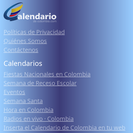
Políticas de Privacidad
Quiénes Somos
Contáctenos
Calendarios
Fiestas Nacionales en Colombia
Semana de Receso Escolar
Eventos
Semana Santa
Hora en Colombia
Radios en vivo · Colombia
Inserta el Calendario de Colombia en tu web