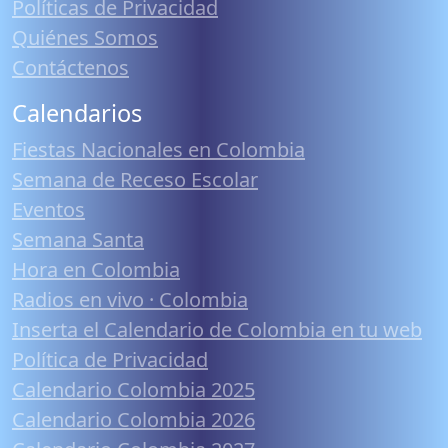
Políticas de Privacidad
Quiénes Somos
Contáctenos
Calendarios
Fiestas Nacionales en Colombia
Semana de Receso Escolar
Eventos
Semana Santa
Hora en Colombia
Radios en vivo · Colombia
Inserta el Calendario de Colombia en tu web
Política de Privacidad
Calendario Colombia 2025
Calendario Colombia 2026