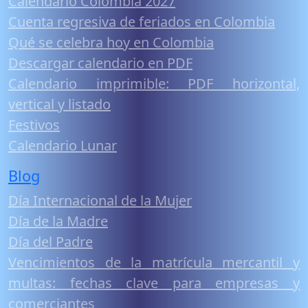
Calendario Colombia 2027
Cuenta regresiva de feriados en Colombia
Qué se celebra hoy en Colombia
Descargar calendario en PDF
Calendario imprimible: PDF horizontal,
vertical y listado
Festivos
Calendario Lunar
Blog
Día Internacional de la Mujer
Día de la Madre
Día del Padre
Vencimientos de la matrícula mercantil y
multas: fechas clave para empresas y
comerciantes