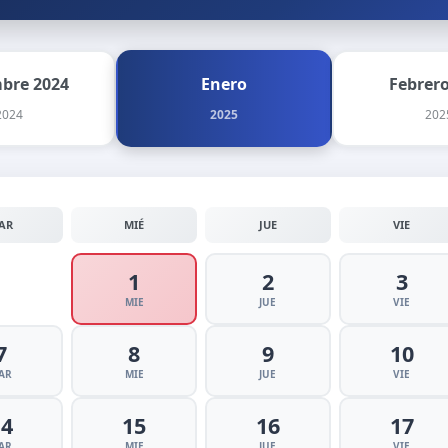
mbre 2024
Enero
Febrero
2024
2025
202
AR
MIÉ
JUE
VIE
1
2
3
MIE
JUE
VIE
7
8
9
10
AR
MIE
JUE
VIE
14
15
16
17
AR
MIE
JUE
VIE