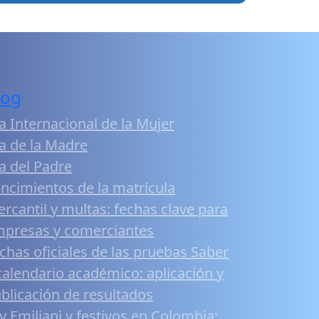
log
a Internacional de la Mujer
a de la Madre
a del Padre
ncimientos de la matrícula
rcantil y multas: fechas clave para
presas y comerciantes
chas oficiales de las pruebas Saber
calendario académico: aplicación y
blicación de resultados
y Emiliani y festivos en Colombia: