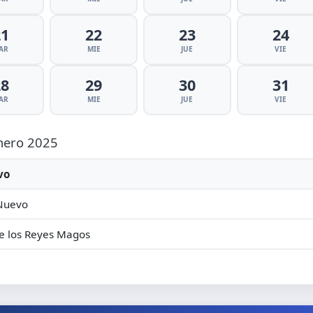
21
22
23
24
AR
MIE
JUE
VIE
28
29
30
31
AR
MIE
JUE
VIE
Enero 2025
vo
Nuevo
e los Reyes Magos