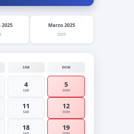
 2025
Marzo 2025
5
2025
SÁB
DOM
4
5
SAB
DOM
11
12
SAB
DOM
18
19
SAB
DOM