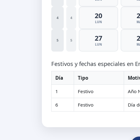
20
4
4
LUN
M
27
5
5
LUN
M
Festivos y fechas especiales en 
Día
Tipo
Moti
1
Festivo
Año 
6
Festivo
Día d