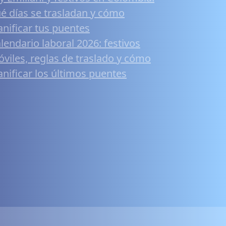
é días se trasladan y cómo
anificar tus puentes
lendario laboral 2026: festivos
viles, reglas de traslado y cómo
anificar los últimos puentes