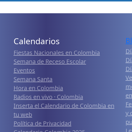
Calendarios
B
Dí
Fiestas Nacionales en Colombia
Dí
Semana de Receso Escolar
Dí
Eventos
Ve
Semana Santa
me
Hora en Colombia
em
Radios en vivo · Colombia
Fe
Inserta el Calendario de Colombia en
y 
tu web
pu
Política de Privacidad
Le