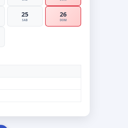
25
26
SAB
DOM