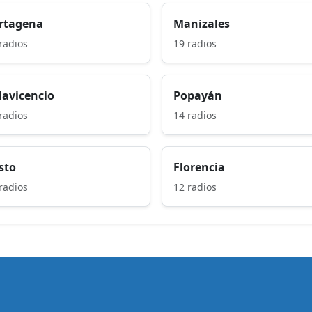
rtagena
Manizales
radios
19 radios
llavicencio
Popayán
radios
14 radios
sto
Florencia
radios
12 radios