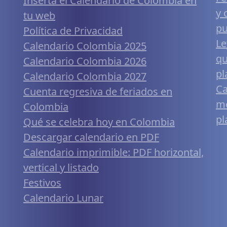
Inserta el Calendario de Colombia en
y 
tu web
pu
Política de Privacidad
Le
Calendario Colombia 2025
qu
Calendario Colombia 2026
pl
Calendario Colombia 2027
Ca
Cuenta regresiva de feriados en
mó
Colombia
pl
Qué se celebra hoy en Colombia
Descargar calendario en PDF
Calendario imprimible: PDF horizontal,
vertical y listado
Festivos
Calendario Lunar