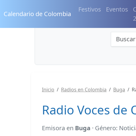
Festivos
Eventos
C
Calendario de Colombia
Búsqu
Inicio
Radios en Colombia
Buga
R
Radio Voces de 
Emisora en
Buga
· Género: Notic