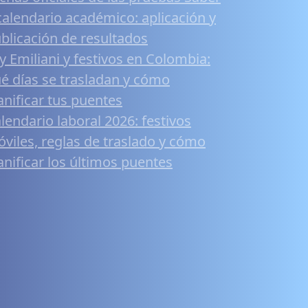
calendario académico: aplicación y
blicación de resultados
y Emiliani y festivos en Colombia:
é días se trasladan y cómo
anificar tus puentes
lendario laboral 2026: festivos
viles, reglas de traslado y cómo
anificar los últimos puentes