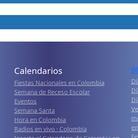
Calendarios
B
Dí
Fiestas Nacionales en Colombia
Dí
Semana de Receso Escolar
Dí
Eventos
Ve
Semana Santa
me
Hora en Colombia
em
Radios en vivo · Colombia
Fe