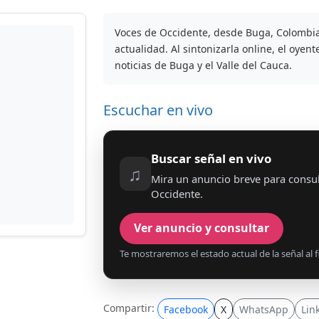
Voces de Occidente, desde Buga, Colombia
actualidad. Al sintonizarla online, el oyen
noticias de Buga y el Valle del Cauca.
Escuchar en vivo
Buscar señal en vivo
♫
Mira un anuncio breve para consul
Occidente.
Ver anuncio y consultar
Te mostraremos el estado actual de la señal al fi
Compartir:
Facebook
X
WhatsApp
Lin