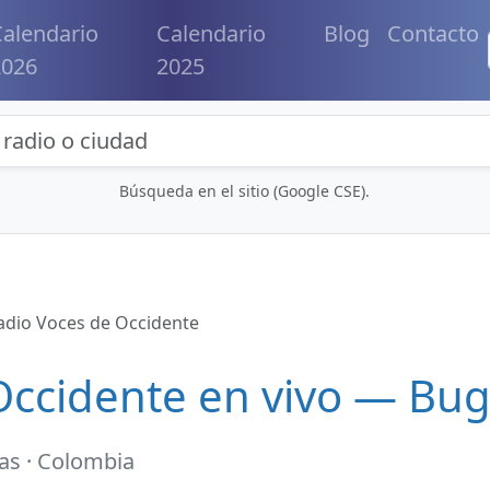
alendario
Calendario
Blog
Contacto
2026
2025
eda de radios y contenidos
Búsqueda en el sitio (Google CSE).
adio Voces de Occidente
Occidente en vivo — Bu
ias · Colombia