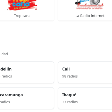
Tropicana
La Radio Internet
d
iudad.
dellín
Cali
 radios
98 radios
caramanga
Ibagué
radios
27 radios