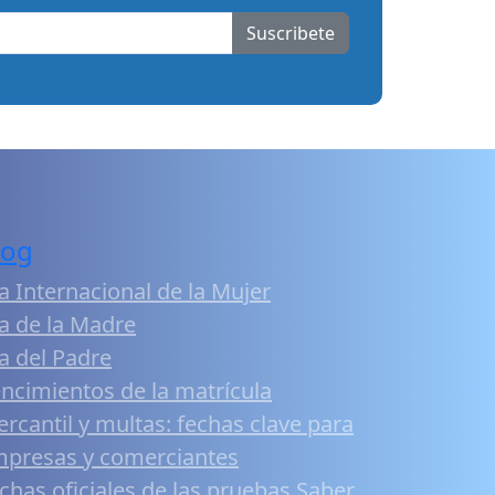
Suscribete
log
a Internacional de la Mujer
a de la Madre
a del Padre
ncimientos de la matrícula
rcantil y multas: fechas clave para
presas y comerciantes
chas oficiales de las pruebas Saber