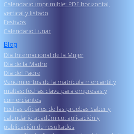
Calendario imprimible: PDF horizontal,
vertical y listado
Festivos
Calendario Lunar
Blog
Día Internacional de la Mujer
Día de la Madre
Día del Padre
Vencimientos de la matrícula mercantil y
multas: fechas clave para empresas y
comerciantes
Fechas oficiales de las pruebas Saber y
calendario académico: aplicación y
publicación de resultados