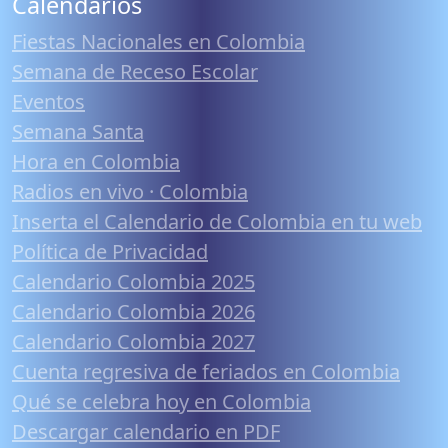
Calendarios
Fiestas Nacionales en Colombia
Semana de Receso Escolar
Eventos
Semana Santa
Hora en Colombia
Radios en vivo · Colombia
Inserta el Calendario de Colombia en tu web
Política de Privacidad
Calendario Colombia 2025
Calendario Colombia 2026
Calendario Colombia 2027
Cuenta regresiva de feriados en Colombia
Qué se celebra hoy en Colombia
Descargar calendario en PDF