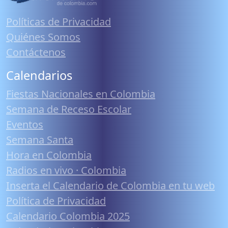
Políticas de Privacidad
Quiénes Somos
Contáctenos
Calendarios
Fiestas Nacionales en Colombia
Semana de Receso Escolar
Eventos
Semana Santa
Hora en Colombia
Radios en vivo · Colombia
Inserta el Calendario de Colombia en tu web
Política de Privacidad
Calendario Colombia 2025