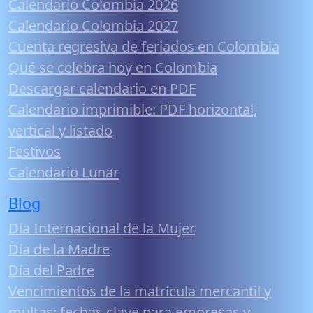
Calendario Colombia 2026
Calendario Colombia 2027
Cuenta regresiva de feriados en Colombia
Qué se celebra hoy en Colombia
Descargar calendario en PDF
Calendario imprimible: PDF horizontal,
vertical y listado
Festivos
Calendario Lunar
Blog
Día Internacional de la Mujer
Día de la Madre
Día del Padre
Vencimientos de la matrícula mercantil y
multas: fechas clave para empresas y