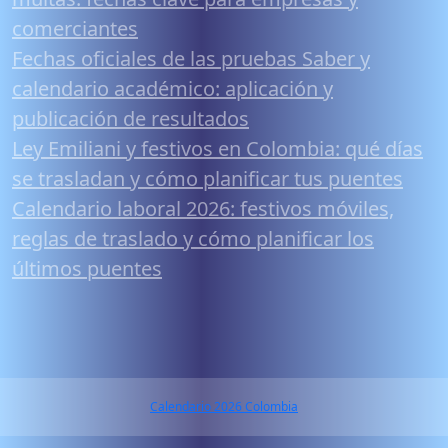
comerciantes
Fechas oficiales de las pruebas Saber y
calendario académico: aplicación y
publicación de resultados
Ley Emiliani y festivos en Colombia: qué días
se trasladan y cómo planificar tus puentes
Calendario laboral 2026: festivos móviles,
reglas de traslado y cómo planificar los
últimos puentes
Calendario 2026 Colombia