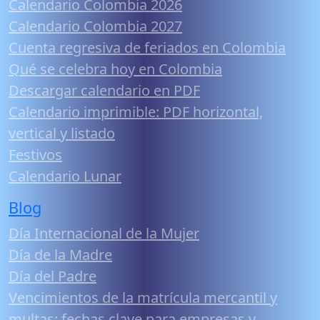
Calendario Colombia 2026
Calendario Colombia 2027
Cuenta regresiva de feriados en Colombia
Qué se celebra hoy en Colombia
Descargar calendario en PDF
Calendario imprimible: PDF horizontal,
vertical y listado
Festivos
Calendario Lunar
Blog
Día Internacional de la Mujer
Día de la Madre
Día del Padre
Vencimientos de la matrícula mercantil y
multas: fechas clave para empresas y