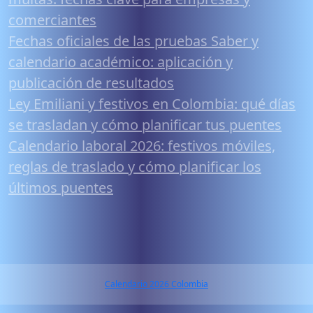
comerciantes
Fechas oficiales de las pruebas Saber y
calendario académico: aplicación y
publicación de resultados
Ley Emiliani y festivos en Colombia: qué días
se trasladan y cómo planificar tus puentes
Calendario laboral 2026: festivos móviles,
reglas de traslado y cómo planificar los
últimos puentes
Calendario 2026 Colombia