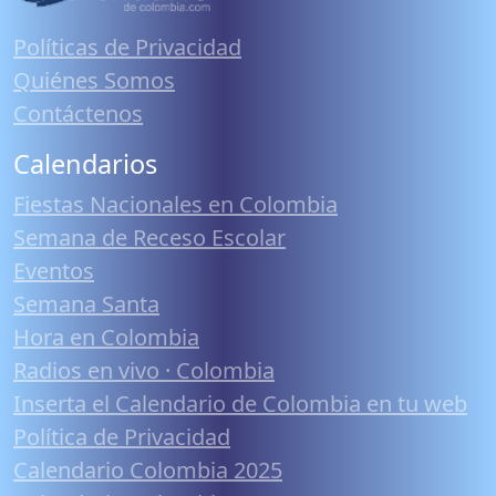
Políticas de Privacidad
Quiénes Somos
Contáctenos
Calendarios
Fiestas Nacionales en Colombia
Semana de Receso Escolar
Eventos
Semana Santa
Hora en Colombia
Radios en vivo · Colombia
Inserta el Calendario de Colombia en tu web
Política de Privacidad
Calendario Colombia 2025