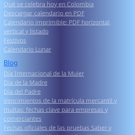
Qué se celebra hoy en Colombia
Descargar calendario en PDF
Calendario imprimible: PDF horizontal,
vertical y listado
Festivos
Calendario Lunar
Blog
Día Internacional de la Mujer
Día de la Madre
Día del Padre
Vencimientos de la matrícula mercantil y
multas: fechas clave para empresas y
comerciantes
Fechas oficiales de las pruebas Saber y