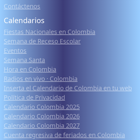
Contáctenos
Calendarios
Fiestas Nacionales en Colombia
Semana de Receso Escolar
Eventos
Semana Santa
Hora en Colombia
Radios en vivo · Colombia
Inserta el Calendario de Colombia en tu web
Política de Privacidad
Calendario Colombia 2025
Calendario Colombia 2026
Calendario Colombia 2027
Cuenta regresiva de feriados en Colombia