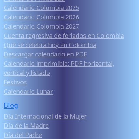
Calendario Colombia 2025
Calendario Colombia 2026
Calendario Colombia 2027
Cuenta regresiva de feriados en Colombia
Qué se celebra hoy en Colombia
Descargar calendario en PDF
Calendario imprimible: PDF horizontal,
vertical y listado
Festivos
Calendario Lunar
Blog
Día Internacional de la Mujer
Día de la Madre
Día del Padre