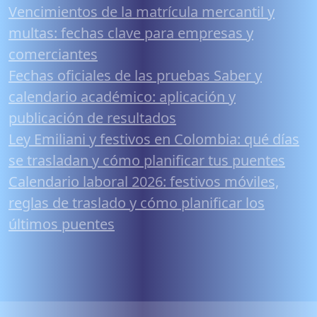
Vencimientos de la matrícula mercantil y
multas: fechas clave para empresas y
comerciantes
Fechas oficiales de las pruebas Saber y
calendario académico: aplicación y
publicación de resultados
Ley Emiliani y festivos en Colombia: qué días
se trasladan y cómo planificar tus puentes
Calendario laboral 2026: festivos móviles,
reglas de traslado y cómo planificar los
últimos puentes