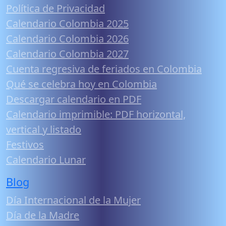
Política de Privacidad
Calendario Colombia 2025
Calendario Colombia 2026
Calendario Colombia 2027
Cuenta regresiva de feriados en Colombia
Qué se celebra hoy en Colombia
Descargar calendario en PDF
Calendario imprimible: PDF horizontal,
vertical y listado
Festivos
Calendario Lunar
Blog
Día Internacional de la Mujer
Día de la Madre