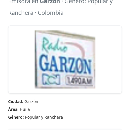
Emisora en
Garzón
· Género: Popular y
Ranchera · Colombia
Ciudad:
Garzón
Área:
Huila
Género:
Popular y Ranchera