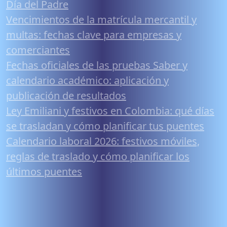
Día del Padre
Vencimientos de la matrícula mercantil y
multas: fechas clave para empresas y
comerciantes
Fechas oficiales de las pruebas Saber y
calendario académico: aplicación y
publicación de resultados
Ley Emiliani y festivos en Colombia: qué días
se trasladan y cómo planificar tus puentes
Calendario laboral 2026: festivos móviles,
reglas de traslado y cómo planificar los
últimos puentes