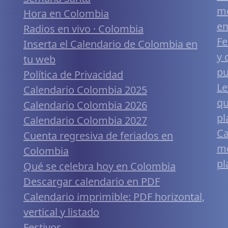
me
Hora en Colombia
em
Radios en vivo · Colombia
Fe
Inserta el Calendario de Colombia en
y 
tu web
pu
Política de Privacidad
Le
Calendario Colombia 2025
qu
Calendario Colombia 2026
pl
Calendario Colombia 2027
Ca
Cuenta regresiva de feriados en
mó
Colombia
pl
Qué se celebra hoy en Colombia
Descargar calendario en PDF
Calendario imprimible: PDF horizontal,
vertical y listado
Festivos