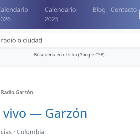
alendario
Calendario
Blog
Contacto
2026
2025
eda de radios y contenidos
Búsqueda en el sitio (Google CSE).
Radio Garzón
 vivo — Garzón
icias · Colombia