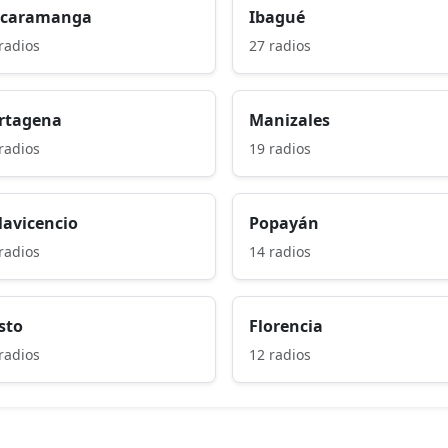
caramanga
Ibagué
radios
27 radios
rtagena
Manizales
radios
19 radios
llavicencio
Popayán
radios
14 radios
sto
Florencia
radios
12 radios