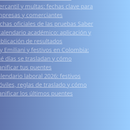
rcantil y multas: fechas clave para
presas y comerciantes
chas oficiales de las pruebas Saber
calendario académico: aplicación y
blicación de resultados
y Emiliani y festivos en Colombia:
é días se trasladan y cómo
anificar tus puentes
lendario laboral 2026: festivos
viles, reglas de traslado y cómo
anificar los últimos puentes