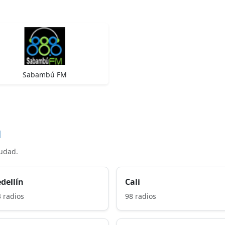
Sabambú FM
d
iudad.
dellín
Cali
 radios
98 radios