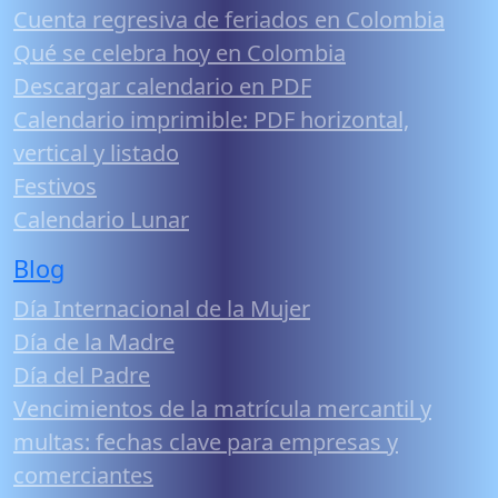
Cuenta regresiva de feriados en Colombia
Qué se celebra hoy en Colombia
Descargar calendario en PDF
Calendario imprimible: PDF horizontal,
vertical y listado
Festivos
Calendario Lunar
Blog
Día Internacional de la Mujer
Día de la Madre
Día del Padre
Vencimientos de la matrícula mercantil y
multas: fechas clave para empresas y
comerciantes