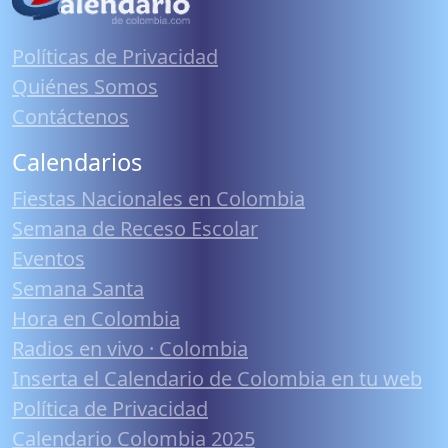
Políticas de Privacidad
Quiénes Somos
Contáctenos
Calendarios
Fiestas Nacionales en Colombia
Semana de Receso Escolar
Eventos
Semana Santa
Hora en Colombia
Radios en vivo · Colombia
Inserta el Calendario de Colombia en tu web
Política de Privacidad
Calendario Colombia 2025