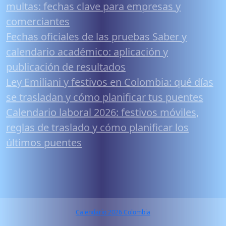
multas: fechas clave para empresas y
comerciantes
Fechas oficiales de las pruebas Saber y
calendario académico: aplicación y
publicación de resultados
Ley Emiliani y festivos en Colombia: qué días
se trasladan y cómo planificar tus puentes
Calendario laboral 2026: festivos móviles,
reglas de traslado y cómo planificar los
últimos puentes
Calendario 2026 Colombia