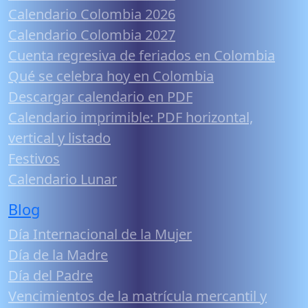
Calendario Colombia 2026
Calendario Colombia 2027
Cuenta regresiva de feriados en Colombia
Qué se celebra hoy en Colombia
Descargar calendario en PDF
Calendario imprimible: PDF horizontal,
vertical y listado
Festivos
Calendario Lunar
Blog
Día Internacional de la Mujer
Día de la Madre
Día del Padre
Vencimientos de la matrícula mercantil y