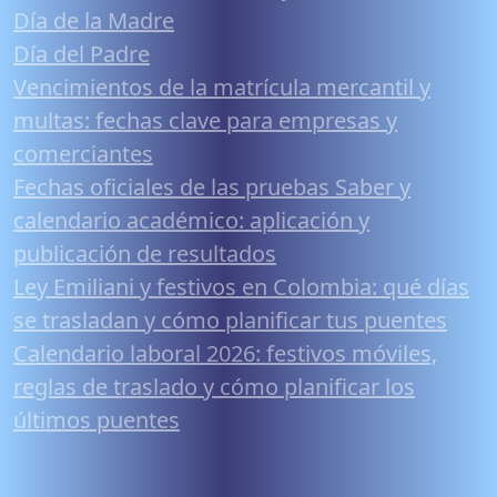
Día de la Madre
Día del Padre
Vencimientos de la matrícula mercantil y
multas: fechas clave para empresas y
comerciantes
Fechas oficiales de las pruebas Saber y
calendario académico: aplicación y
publicación de resultados
Ley Emiliani y festivos en Colombia: qué días
se trasladan y cómo planificar tus puentes
Calendario laboral 2026: festivos móviles,
reglas de traslado y cómo planificar los
últimos puentes