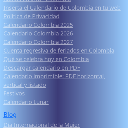
Inserta el Calendario de Colombia en tu web
Política de Privacidad
Calendario Colombia 2025
Calendario Colombia 2026
Calendario Colombia 2027
Cuenta regresiva de feriados en Colombia
Qué se celebra hoy en Colombia
Descargar calendario en PDF
Calendario imprimible: PDF horizontal,
vertical y listado
Festivos
Calendario Lunar
Blog
Día Internacional de la Mujer