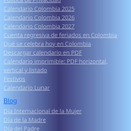
Calendario Colombia 2025
Calendario Colombia 2026
Calendario Colombia 2027
Cuenta regresiva de feriados en Colombia
Qué se celebra hoy en Colombia
Descargar calendario en PDF
Calendario imprimible: PDF horizontal,
vertical y listado
Festivos
Calendario Lunar
Blog
Día Internacional de la Mujer
Día de la Madre
Día del Padre