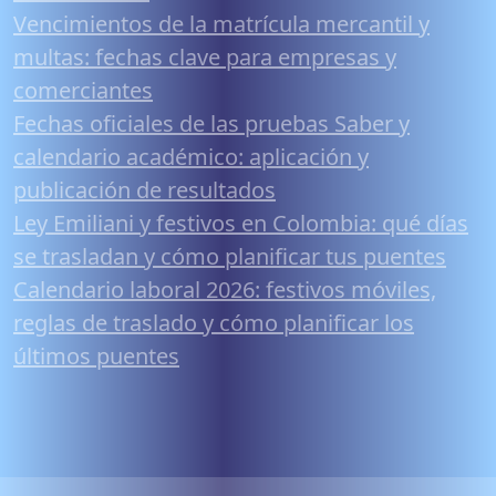
Vencimientos de la matrícula mercantil y
multas: fechas clave para empresas y
comerciantes
Fechas oficiales de las pruebas Saber y
calendario académico: aplicación y
publicación de resultados
Ley Emiliani y festivos en Colombia: qué días
se trasladan y cómo planificar tus puentes
Calendario laboral 2026: festivos móviles,
reglas de traslado y cómo planificar los
últimos puentes