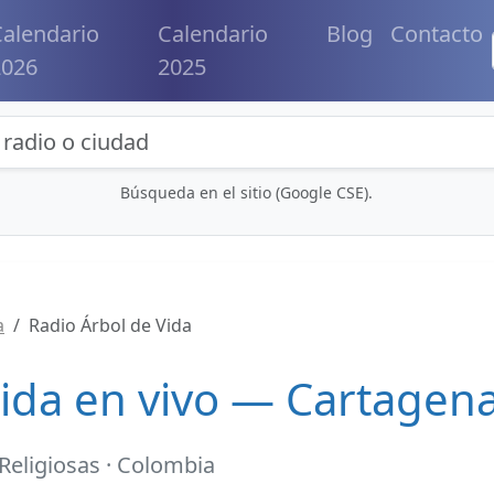
alendario
Calendario
Blog
Contacto
2026
2025
eda de radios y contenidos
Búsqueda en el sitio (Google CSE).
a
Radio Árbol de Vida
Vida en vivo — Cartagen
Religiosas · Colombia