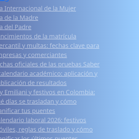
a Internacional de la Mujer
a de la Madre
a del Padre
ncimientos de la matrícula
rcantil y multas: fechas clave para
presas y comerciantes
chas oficiales de las pruebas Saber
calendario académico: aplicación y
blicación de resultados
y Emiliani y festivos en Colombia:
é días se trasladan y cómo
anificar tus puentes
lendario laboral 2026: festivos
viles, reglas de traslado y cómo
anificar los últimos puentes