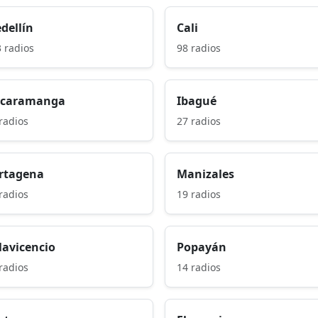
dellín
Cali
 radios
98 radios
caramanga
Ibagué
radios
27 radios
rtagena
Manizales
radios
19 radios
llavicencio
Popayán
radios
14 radios