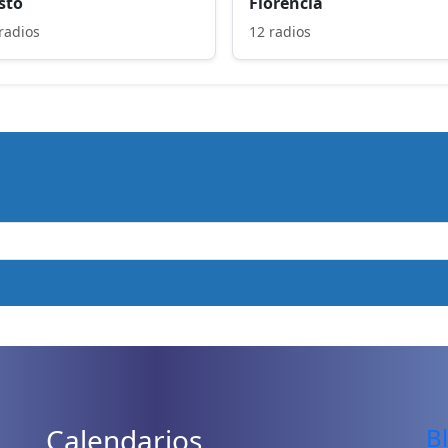
sto
Florencia
radios
12 radios
Calendarios
B