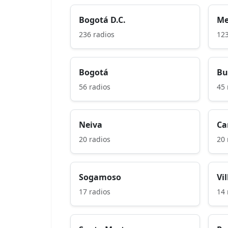
Bogotá D.C.
Me
236 radios
123
Bogotá
Bu
56 radios
45 
Neiva
Ca
20 radios
20 
Sogamoso
Vi
17 radios
14 