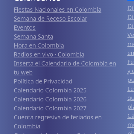
Dí
Fiestas Nacionales en Colombia
Dí
Semana de Receso Escolar
Dí
Eventos
Ve
Semana Santa
me
Hora en Colombia
em
Radios en vivo · Colombia
Fe
Inserta el Calendario de Colombia en
y 
tu web
pu
Política de Privacidad
Le
Calendario Colombia 2025
qu
Calendario Colombia 2026
pl
Calendario Colombia 2027
Ca
Cuenta regresiva de feriados en
mó
Colombia
pl