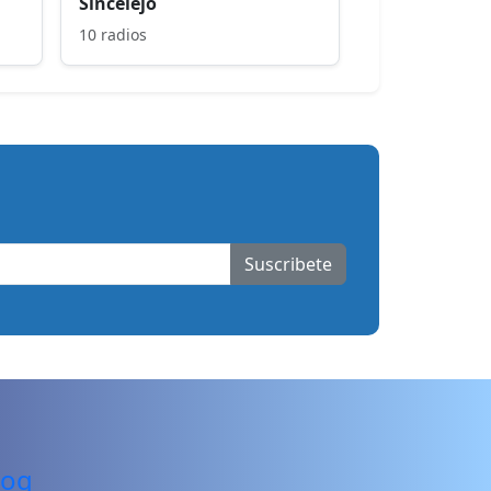
Sincelejo
10 radios
Suscribete
log