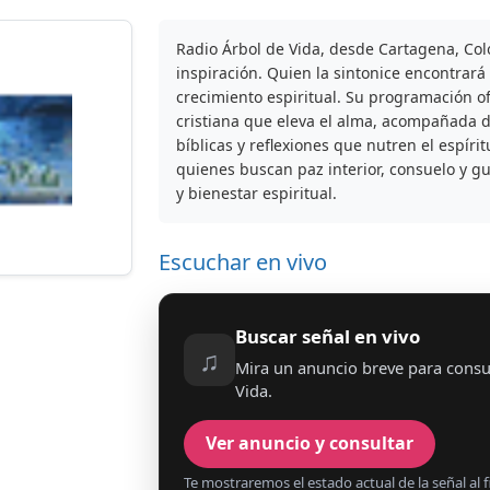
Radio Árbol de Vida, desde Cartagena, Col
inspiración. Quien la sintonice encontrará
crecimiento espiritual. Su programación o
cristiana que eleva el alma, acompañada
bíblicas y reflexiones que nutren el espír
quienes buscan paz interior, consuelo y g
y bienestar espiritual.
Escuchar en vivo
Buscar señal en vivo
♫
Mira un anuncio breve para consul
Vida.
Ver anuncio y consultar
Te mostraremos el estado actual de la señal al fi