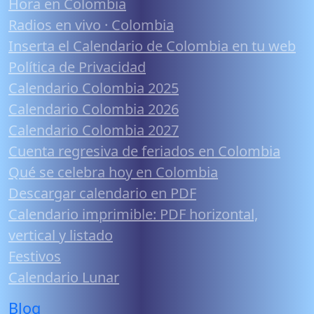
Hora en Colombia
Radios en vivo · Colombia
Inserta el Calendario de Colombia en tu web
Política de Privacidad
Calendario Colombia 2025
Calendario Colombia 2026
Calendario Colombia 2027
Cuenta regresiva de feriados en Colombia
Qué se celebra hoy en Colombia
Descargar calendario en PDF
Calendario imprimible: PDF horizontal,
vertical y listado
Festivos
Calendario Lunar
Blog