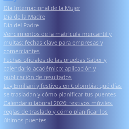
Día Internacional de la Mujer
Día de la Madre
Día del Padre
Vencimientos de la matrícula mercantil y
multas: fechas clave para empresas y
comerciantes
Fechas oficiales de las pruebas Saber y
calendario académico: aplicación y
publicación de resultados
Ley Emiliani y festivos en Colombia: qué días
se trasladan y cómo planificar tus puentes
Calendario laboral 2026: festivos móviles,
reglas de traslado y cómo planificar los
últimos puentes