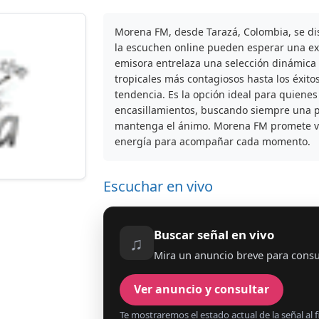
Morena FM, desde Tarazá, Colombia, se di
la escuchen online pueden esperar una exp
emisora entrelaza una selección dinámica 
tropicales más contagiosos hasta los éxit
tendencia. Es la opción ideal para quienes
encasillamientos, buscando siempre una 
mantenga el ánimo. Morena FM promete va
energía para acompañar cada momento.
Escuchar en vivo
Buscar señal en vivo
♫
Mira un anuncio breve para consu
Ver anuncio y consultar
Te mostraremos el estado actual de la señal al fi