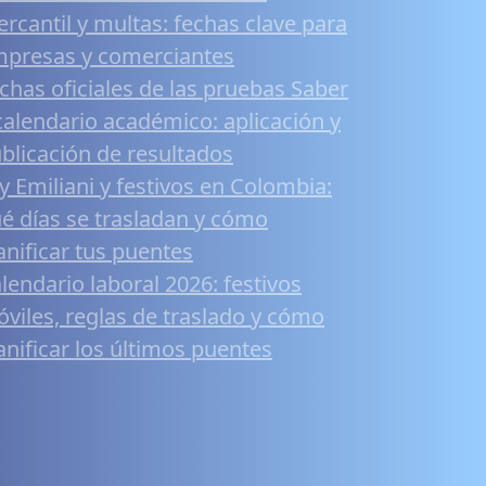
rcantil y multas: fechas clave para
presas y comerciantes
chas oficiales de las pruebas Saber
calendario académico: aplicación y
blicación de resultados
y Emiliani y festivos en Colombia:
é días se trasladan y cómo
anificar tus puentes
lendario laboral 2026: festivos
viles, reglas de traslado y cómo
anificar los últimos puentes