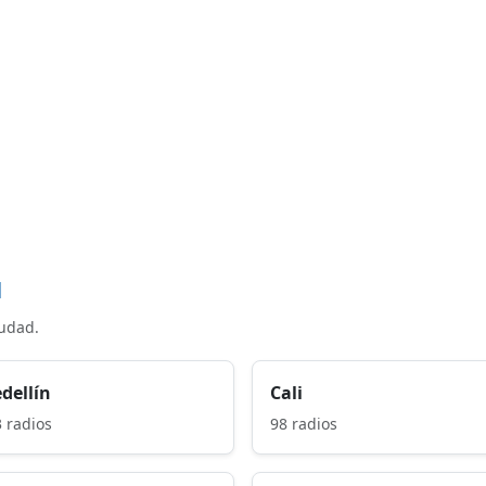
d
iudad.
dellín
Cali
 radios
98 radios