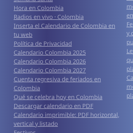
me
Hora en Colombia
em
Radios en vivo · Colombia
Fe
Inserta el Calendario de Colombia en
y 
tu web
pu
Política de Privacidad
Le
Calendario Colombia 2025
qu
Calendario Colombia 2026
pl
Calendario Colombia 2027
Ca
Cuenta regresiva de feriados en
mó
Colombia
pl
Qué se celebra hoy en Colombia
Descargar calendario en PDF
Calendario imprimible: PDF horizontal,
vertical y listado
Festivos