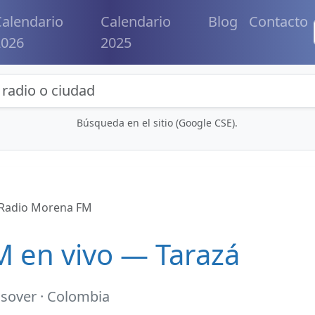
alendario
Calendario
Blog
Contacto
2026
2025
eda de radios y contenidos
Búsqueda en el sitio (Google CSE).
Radio Morena FM
 en vivo — Tarazá
ssover · Colombia