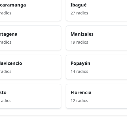
caramanga
Ibagué
radios
27 radios
rtagena
Manizales
radios
19 radios
llavicencio
Popayán
radios
14 radios
sto
Florencia
radios
12 radios