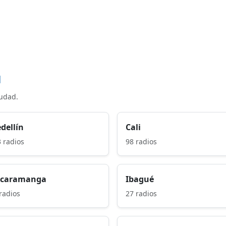
d
iudad.
dellín
Cali
 radios
98 radios
caramanga
Ibagué
radios
27 radios