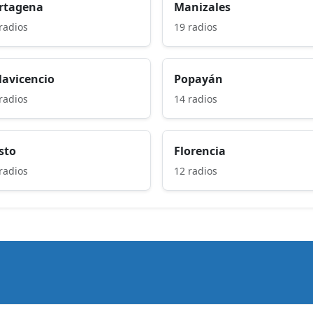
rtagena
Manizales
radios
19 radios
llavicencio
Popayán
radios
14 radios
sto
Florencia
radios
12 radios