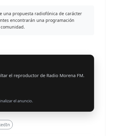
e una propuesta radiofónica de carácter
 oyentes encontrarán una programación
la comunidad.
ltar el reproductor de Radio Morena FM.
nalizar el anuncio.
kedIn