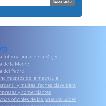
Suscribete
log
a Internacional de la Mujer
a de la Madre
a del Padre
ncimientos de la matrícula
rcantil y multas: fechas clave para
presas y comerciantes
chas oficiales de las pruebas Saber