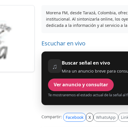
Morena FM, desde Tarazá, Colombia, ofrec
institucional. Al sintonizarla online, los
dedicada a la información y al servicio a 
Escuchar en vivo
Buscar señal en vivo
♫
Mira un anuncio breve para consu
Ver anuncio y consultar
Te mostraremos el estado actual de la señal al fi
Compartir:
Facebook
X
WhatsApp
Lin