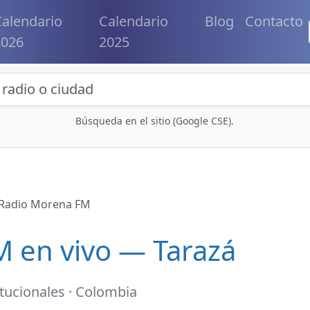
alendario
Calendario
Blog
Contacto
2026
2025
eda de radios y contenidos
Búsqueda en el sitio (Google CSE).
Radio Morena FM
 en vivo — Tarazá
itucionales · Colombia