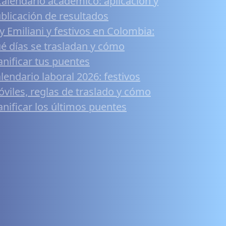
calendario académico: aplicación y
blicación de resultados
y Emiliani y festivos en Colombia:
é días se trasladan y cómo
anificar tus puentes
lendario laboral 2026: festivos
viles, reglas de traslado y cómo
anificar los últimos puentes