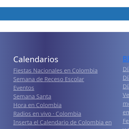
Calendarios
B
Dí
Fiestas Nacionales en Colombia
Dí
Semana de Receso Escolar
Dí
Eventos
Ve
Semana Santa
me
Hora en Colombia
em
Radios en vivo · Colombia
Fe
Inserta el Calendario de Colombia en