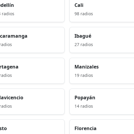
dellín
Cali
 radios
98 radios
caramanga
Ibagué
radios
27 radios
rtagena
Manizales
radios
19 radios
llavicencio
Popayán
radios
14 radios
sto
Florencia