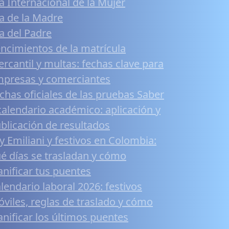
a Internacional de la Mujer
a de la Madre
a del Padre
ncimientos de la matrícula
rcantil y multas: fechas clave para
presas y comerciantes
chas oficiales de las pruebas Saber
calendario académico: aplicación y
blicación de resultados
y Emiliani y festivos en Colombia:
é días se trasladan y cómo
anificar tus puentes
lendario laboral 2026: festivos
viles, reglas de traslado y cómo
anificar los últimos puentes