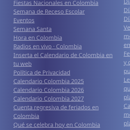
Dí
Fiestas Nacionales en Colombia
Dí
Semana de Receso Escolar
Dí
Eventos
Ve
Semana Santa
me
Hora en Colombia
em
Radios en vivo · Colombia
Fe
Inserta el Calendario de Colombia en
y 
tu web
pu
Política de Privacidad
Le
Calendario Colombia 2025
qu
Calendario Colombia 2026
pl
Calendario Colombia 2027
Ca
Cuenta regresiva de feriados en
mó
Colombia
pl
Qué se celebra hoy en Colombia