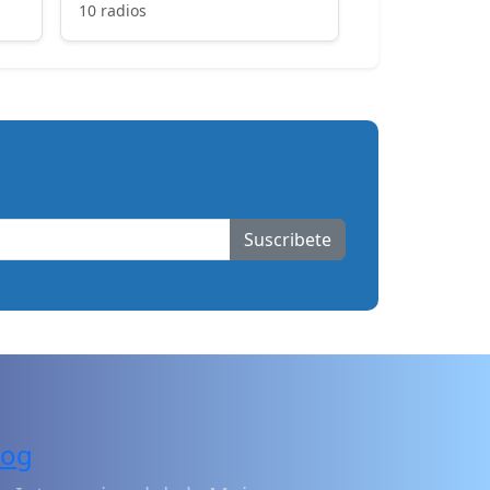
10 radios
Suscribete
log