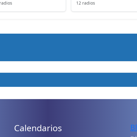
radios
12 radios
Calendarios
B