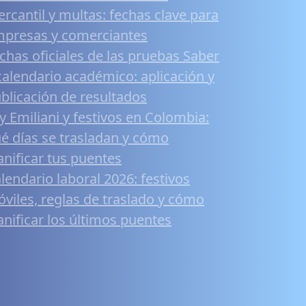
rcantil y multas: fechas clave para
presas y comerciantes
chas oficiales de las pruebas Saber
calendario académico: aplicación y
blicación de resultados
y Emiliani y festivos en Colombia:
é días se trasladan y cómo
anificar tus puentes
lendario laboral 2026: festivos
viles, reglas de traslado y cómo
anificar los últimos puentes