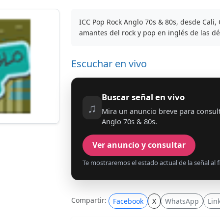
ICC Pop Rock Anglo 70s & 80s, desde Cali, 
amantes del rock y pop en inglés de las dé
Escuchar en vivo
Buscar señal en vivo
♫
Mira un anuncio breve para consul
Anglo 70s & 80s.
Ver anuncio y consultar
Te mostraremos el estado actual de la señal al fi
Compartir:
Facebook
X
WhatsApp
Lin