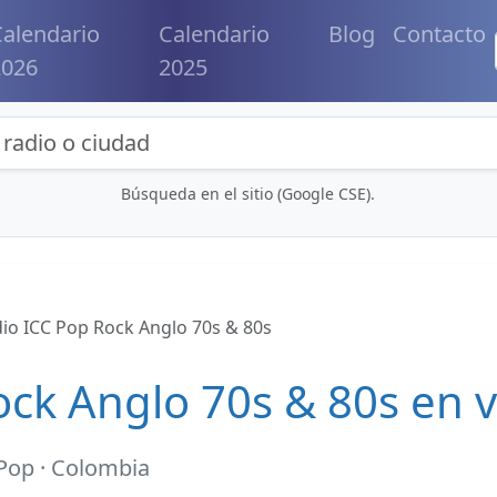
alendario
Calendario
Blog
Contacto
2026
2025
eda de radios y contenidos
Búsqueda en el sitio (Google CSE).
io ICC Pop Rock Anglo 70s & 80s
ck Anglo 70s & 80s en v
Pop · Colombia