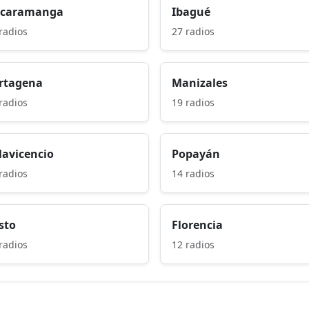
caramanga
Ibagué
radios
27 radios
rtagena
Manizales
radios
19 radios
llavicencio
Popayán
radios
14 radios
sto
Florencia
radios
12 radios