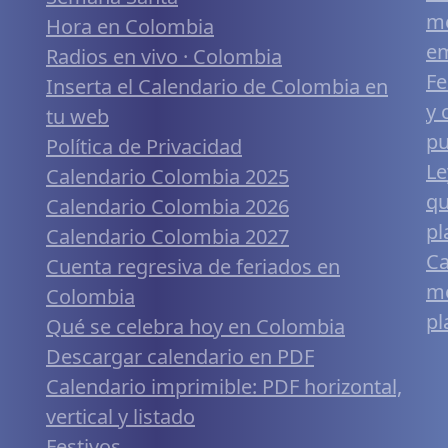
me
Hora en Colombia
em
Radios en vivo · Colombia
Fe
Inserta el Calendario de Colombia en
y 
tu web
pu
Política de Privacidad
Le
Calendario Colombia 2025
qu
Calendario Colombia 2026
pl
Calendario Colombia 2027
Ca
Cuenta regresiva de feriados en
mó
Colombia
pl
Qué se celebra hoy en Colombia
Descargar calendario en PDF
Calendario imprimible: PDF horizontal,
vertical y listado
Festivos