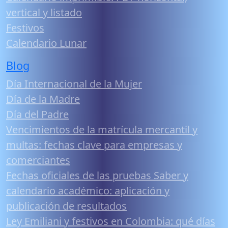
vertical y listado
Festivos
Calendario Lunar
Blog
Día Internacional de la Mujer
Día de la Madre
Día del Padre
Vencimientos de la matrícula mercantil y
multas: fechas clave para empresas y
comerciantes
Fechas oficiales de las pruebas Saber y
calendario académico: aplicación y
publicación de resultados
Ley Emiliani y festivos en Colombia: qué días