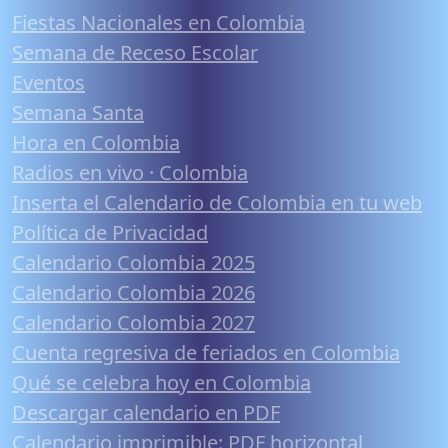
Fiestas Nacionales en Colombia
Semana de Receso Escolar
Eventos
Semana Santa
Hora en Colombia
Radios en vivo · Colombia
Inserta el Calendario de Colombia en tu web
Política de Privacidad
Calendario Colombia 2025
Calendario Colombia 2026
Calendario Colombia 2027
Cuenta regresiva de feriados en Colombia
Qué se celebra hoy en Colombia
Descargar calendario en PDF
Calendario imprimible: PDF horizontal,