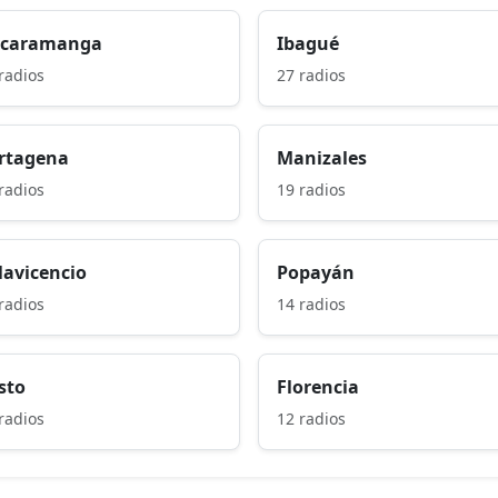
caramanga
Ibagué
radios
27 radios
rtagena
Manizales
radios
19 radios
llavicencio
Popayán
radios
14 radios
sto
Florencia
radios
12 radios