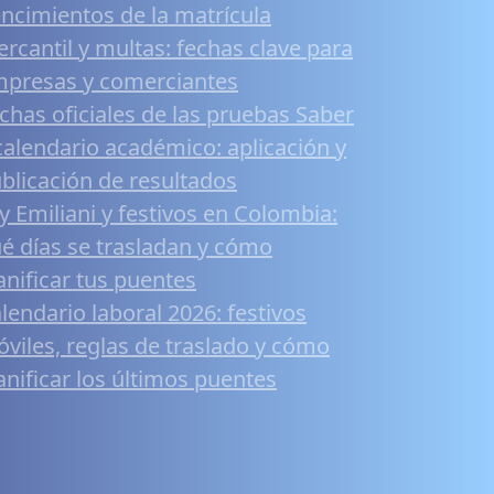
ncimientos de la matrícula
rcantil y multas: fechas clave para
presas y comerciantes
chas oficiales de las pruebas Saber
calendario académico: aplicación y
blicación de resultados
y Emiliani y festivos en Colombia:
é días se trasladan y cómo
anificar tus puentes
lendario laboral 2026: festivos
viles, reglas de traslado y cómo
anificar los últimos puentes