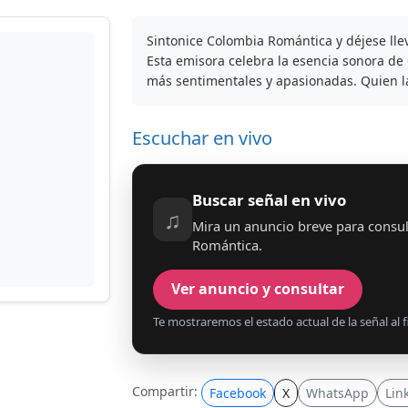
Sintonice Colombia Romántica y déjese lle
Esta emisora celebra la esencia sonora de
más sentimentales y apasionadas. Quien l
Escuchar en vivo
Buscar señal en vivo
♫
Mira un anuncio breve para consul
Romántica.
Ver anuncio y consultar
Te mostraremos el estado actual de la señal al fi
Compartir:
Facebook
X
WhatsApp
Lin