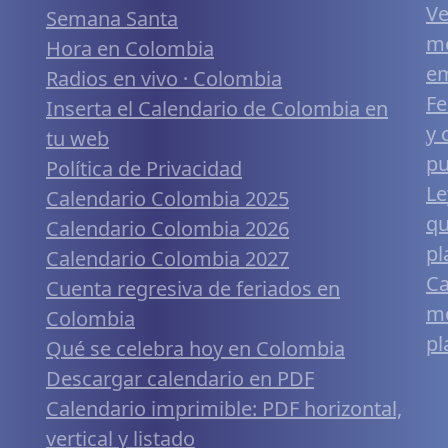
Ve
Semana Santa
me
Hora en Colombia
em
Radios en vivo · Colombia
Fe
Inserta el Calendario de Colombia en
y 
tu web
pu
Política de Privacidad
Le
Calendario Colombia 2025
qu
Calendario Colombia 2026
pl
Calendario Colombia 2027
Ca
Cuenta regresiva de feriados en
mó
Colombia
pl
Qué se celebra hoy en Colombia
Descargar calendario en PDF
Calendario imprimible: PDF horizontal,
vertical y listado