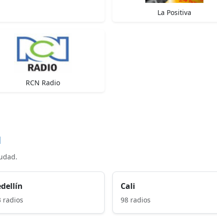
La Positiva
RCN Radio
d
iudad.
dellín
Cali
 radios
98 radios