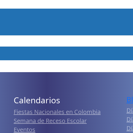
Calendarios
B
Dí
Fiestas Nacionales en Colombia
Dí
Semana de Receso Escolar
Dí
Eventos