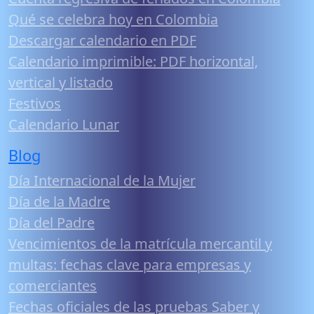
Qué se celebra hoy en Colombia
Descargar calendario en PDF
Calendario imprimible: PDF horizontal,
vertical y listado
Festivos
Calendario Lunar
Blog
Día Internacional de la Mujer
Día de la Madre
Día del Padre
Vencimientos de la matrícula mercantil y
multas: fechas clave para empresas y
comerciantes
Fechas oficiales de las pruebas Saber y