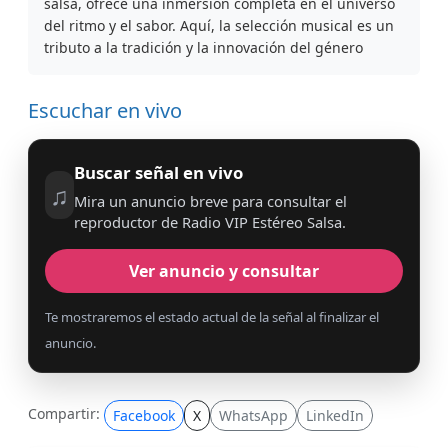
salsa, ofrece una inmersión completa en el universo
del ritmo y el sabor. Aquí, la selección musical es un
tributo a la tradición y la innovación del género
Escuchar en vivo
Buscar señal en vivo
♫
Mira un anuncio breve para consultar el
reproductor de Radio VIP Estéreo Salsa.
Ver anuncio y consultar
Te mostraremos el estado actual de la señal al finalizar el
anuncio.
Compartir:
Facebook
X
WhatsApp
LinkedIn