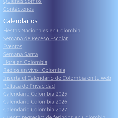
Quiénes Somos
Contáctenos
Calendarios
Fiestas Nacionales en Colombia
Semana de Receso Escolar
Eventos
Semana Santa
Hora en Colombia
Radios en vivo · Colombia
Inserta el Calendario de Colombia en tu web
Política de Privacidad
Calendario Colombia 2025
Calendario Colombia 2026
Calendario Colombia 2027
Cuenta regresiva de feriados en Colombia