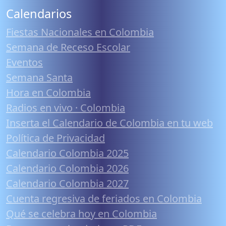
Calendarios
Fiestas Nacionales en Colombia
Semana de Receso Escolar
Eventos
Semana Santa
Hora en Colombia
Radios en vivo · Colombia
Inserta el Calendario de Colombia en tu web
Política de Privacidad
Calendario Colombia 2025
Calendario Colombia 2026
Calendario Colombia 2027
Cuenta regresiva de feriados en Colombia
Qué se celebra hoy en Colombia