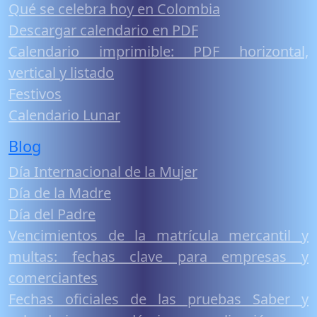
Qué se celebra hoy en Colombia
Descargar calendario en PDF
Calendario imprimible: PDF horizontal,
vertical y listado
Festivos
Calendario Lunar
Blog
Día Internacional de la Mujer
Día de la Madre
Día del Padre
Vencimientos de la matrícula mercantil y
multas: fechas clave para empresas y
comerciantes
Fechas oficiales de las pruebas Saber y