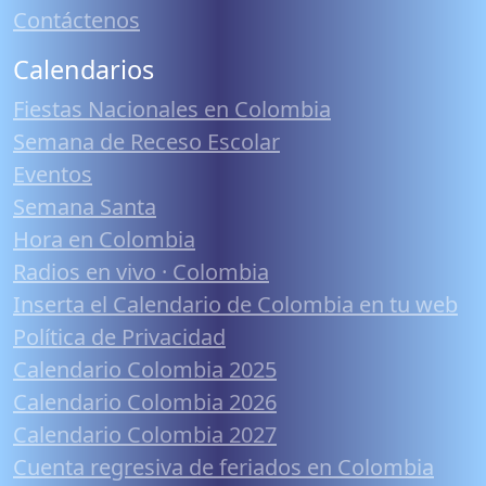
Contáctenos
Calendarios
Fiestas Nacionales en Colombia
Semana de Receso Escolar
Eventos
Semana Santa
Hora en Colombia
Radios en vivo · Colombia
Inserta el Calendario de Colombia en tu web
Política de Privacidad
Calendario Colombia 2025
Calendario Colombia 2026
Calendario Colombia 2027
Cuenta regresiva de feriados en Colombia