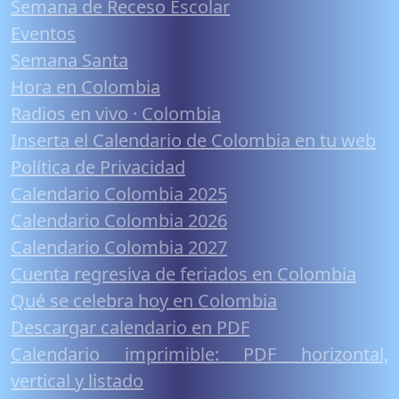
Semana de Receso Escolar
Eventos
Semana Santa
Hora en Colombia
Radios en vivo · Colombia
Inserta el Calendario de Colombia en tu web
Política de Privacidad
Calendario Colombia 2025
Calendario Colombia 2026
Calendario Colombia 2027
Cuenta regresiva de feriados en Colombia
Qué se celebra hoy en Colombia
Descargar calendario en PDF
Calendario imprimible: PDF horizontal,
vertical y listado