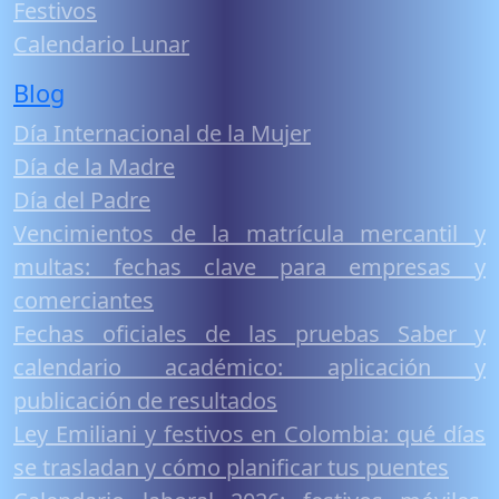
Festivos
Calendario Lunar
Blog
Día Internacional de la Mujer
Día de la Madre
Día del Padre
Vencimientos de la matrícula mercantil y
multas: fechas clave para empresas y
comerciantes
Fechas oficiales de las pruebas Saber y
calendario académico: aplicación y
publicación de resultados
Ley Emiliani y festivos en Colombia: qué días
se trasladan y cómo planificar tus puentes